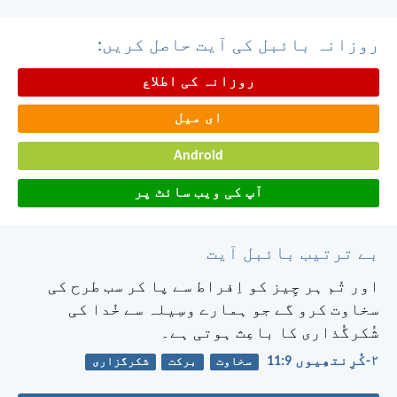
روزانہ بائبل کی آیت حاصل کریں:
روزانہ کی اطلاع
ای میل
Android
آپ کی ویب سائٹ پر
بے ترتیب بائبل آیت
اور تُم ہر چِیز کو اِفراط سے پا کر سب طرح کی
سخاوت کرو گے جو ہمارے وسِیلہ سے خُدا کی
شُکرگُذاری کا باعِث ہوتی ہے۔
۲-کُرِنتھِیوں 9:‏11
سخاوت
برکت
شکرگزاری