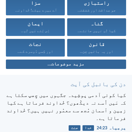
راستبازی
سزا
جو صداقت اور شفقت...
اَے میرے بیٹے! خُداوند...
گناہ
ایمان
کیا تُم نہیں جانتے...
اِس لِئے مَیں تُم...
قانون
نجات
اور یہ باتیں جِن...
اور کِسی دُوسرے کے...
مزید موضوعات...
دن کی بائبل کی آیت
کیا کوئی آدمی پوشِیدہ جگہوں میں چِھپ سکتا ہے
کہ مَیں اُسے نہ دیکُھوں؟ خُداوند فرماتا ہے کیا
زمِین و آسمان مُجھ سے معمُور نہیں ہیں؟ خُداوند
فرماتا ہے۔
یرمِیاہ 23:‏24
خدا
جنت