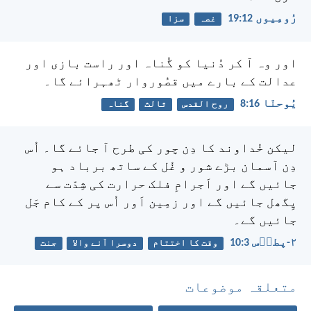
رُومِیوں 12:‏19
غصہ
سزا
اور وہ آ کر دُنیا کو گُناہ اور راست بازی اور
عدالت کے بارے میں قصُوروار ٹھہرائے گا۔
یُوحنّا 16:‏8
روح القدس
ثالث
گناہ
لیکن خُداوند کا دِن چور کی طرح آ جائے گا۔ اُس
دِن آسمان بڑے شور و غُل کے ساتھ برباد ہو
جائیں گے اور اَجرامِ فلک حرارت کی شِدّت سے
پِگھل جائیں گے اور زمِین اَور اُس پر کے کام جَل
جائیں گے۔
۲-پطرؔس 3:‏10
وقت کا اختتام
دوسرا آنے والا
جنت
متعلقہ موضوعات