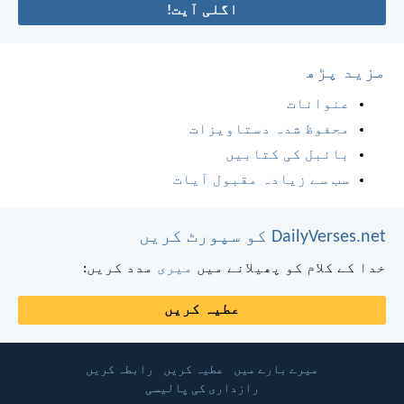
اگلی آیت!
مزید پڑھ
عنوانات
محفوظ شدہ دستاویزات
بائبل کی کتابیں
سب سے زیادہ مقبول آیات
DailyVerses.net کو سپورٹ کریں
خدا کے کلام کو پھیلانے میں
میری
مدد کریں:
عطیہ کریں
میرے بارے میں
عطیہ کریں
رابطہ کریں
رازداری کی پالیسی