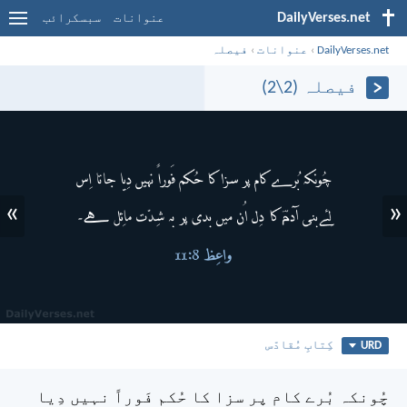
DailyVerses.net
عنوانات
سبسکرائب
DailyVerses.net
›
عنوانات
›
فیصلہ
فیصلہ (2\2)
»
«
URD
کِتابِ مُقادّس
چُونکہ بُرے کام پر سزا کا حُکم فَوراً نہیں دِیا