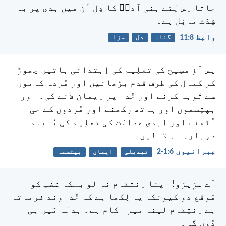
جاتا اِس لِئے بنی آدمؔ کا دِل اُن میں بدی پر بہ
شِدّت مائِل ہے۔
واعِظ 8:‏11
گناہ
دل
سزا
پس آؤ مسِیح کی تعلِیم کی اِبتدائی باتیں چھوڑ
کر کمال کی طرف قدم بڑھائیں اور مُردہ کاموں
سے تَوبہ کرنے اور خُدا پر اِیمان لانے کی۔ اور
بپتِسموں اور ہاتھ رکھنے اور مُردوں کے جی
اُٹھنے اور ابدی عدالت کی تعلِیم کی بُنیاد
دوبارہ نہ ڈالیں۔
عِبرانیوں 6:‏1-‏2
تبدیلی
ایمان
بپتسمہ
اَے عزِیزو! اپنا اِنتقام نہ لو بلکہ غضب کو
مَوقع دو کیونکہ یہ لِکھا ہے کہ خُداوند فرماتا
ہے اِنتِقام لینا میرا کام ہے۔ بدلہ مَیں ہی
دُوں گا۔