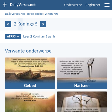
DailyVerses.net
Onderwerpe
Registreer
DailyVerses.net
›
Bybelboeke
›
2 Konings
2 Konings 5
Lees
2 Konings 5
aanlyn
AFR53
Verwante onderwerpe
Gebed
Hartseer