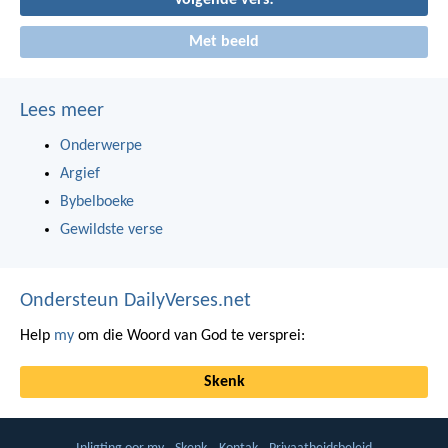
Volgende vers!
Met beeld
Lees meer
Onderwerpe
Argief
Bybelboeke
Gewildste verse
Ondersteun DailyVerses.net
Help
my
om die Woord van God te versprei:
Skenk