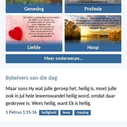
Genesing
Profesie
Liefde
Hoop
Meer onderwerpe...
Bybelvers van die dag
Maar soos Hy wat julle geroep het, heilig is, moet julle
ook in jul hele lewenswandel heilig word, omdat daar
geskrywe is: Wees heilig, want Ek is heilig.
1 Petrus 1:15-16
heiligheid
lewe
roeping