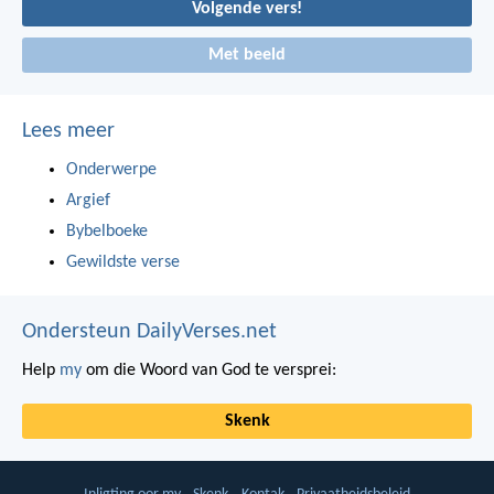
Volgende vers!
Met beeld
Lees meer
Onderwerpe
Argief
Bybelboeke
Gewildste verse
Ondersteun DailyVerses.net
Help
my
om die Woord van God te versprei:
Skenk