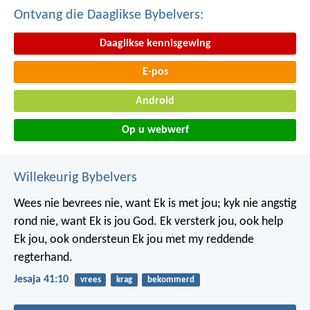
Ontvang die Daaglikse Bybelvers:
Daaglikse kennisgewing
E-pos
Android
Op u webwerf
Willekeurig Bybelvers
Wees nie bevrees nie, want Ek is met jou;
kyk nie angstig
rond nie, want Ek is jou God.
Ek versterk jou, ook help
Ek jou,
ook ondersteun Ek jou met my reddende
regterhand.
Jesaja 41:10
vrees
krag
bekommerd