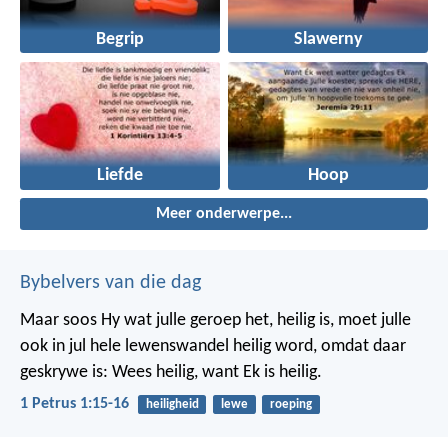
Begrip
Slawerny
Liefde
Hoop
Meer onderwerpe...
Bybelvers van die dag
Maar soos Hy wat julle geroep het, heilig is, moet julle
ook in jul hele lewenswandel heilig word, omdat daar
geskrywe is: Wees heilig, want Ek is heilig.
1 Petrus 1:15-16
heiligheid
lewe
roeping