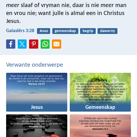
meer
slaaf of vryman nie, daar is nie
meer
man
en vrou nie; want julle is almal een in Christus
Jesus.
Galasiërs 3:28
Jesus
gemeenskap
begrip
slawerny
Verwante onderwerpe
Jesus
Gemeenskap