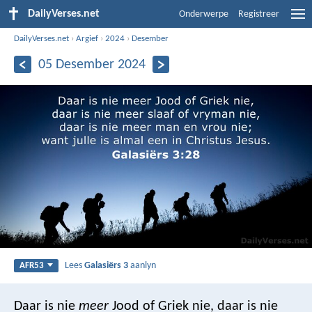
DailyVerses.net
Onderwerpe
Registreer
DailyVerses.net
›
Argief
›
2024
›
Desember
05 Desember 2024
Lees
Galasiërs 3
aanlyn
AFR53
Daar is nie
meer
Jood of Griek nie, daar is nie