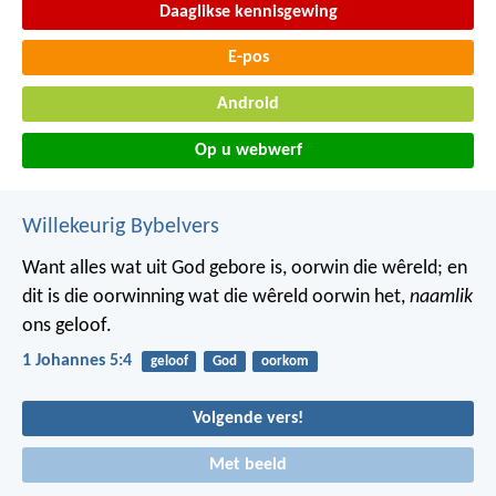
Daaglikse kennisgewing
E-pos
Android
Op u webwerf
Willekeurig Bybelvers
Want alles wat uit God gebore is, oorwin die wêreld; en
dit is die oorwinning wat die wêreld oorwin het,
naamlik
ons geloof.
1 Johannes 5:4
geloof
God
oorkom
Volgende vers!
Met beeld