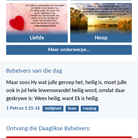
Liefde
Hoop
Meer onderwerpe...
Bybelvers van die dag
Maar soos Hy wat julle geroep het, heilig is, moet julle
ook in jul hele lewenswandel heilig word, omdat daar
geskrywe is: Wees heilig, want Ek is heilig.
1 Petrus 1:15-16
heiligheid
lewe
roeping
Ontvang die Daaglikse Bybelvers: