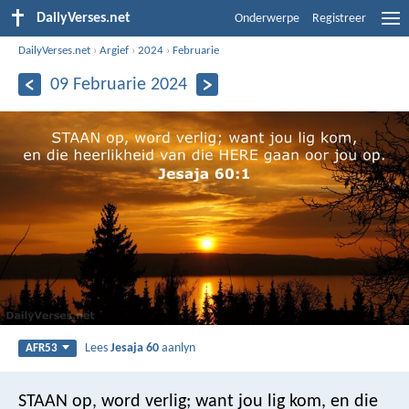
DailyVerses.net
Onderwerpe
Registreer
DailyVerses.net
›
Argief
›
2024
›
Februarie
09 Februarie 2024
Lees
Jesaja 60
aanlyn
AFR53
STAAN op, word verlig; want jou lig kom,
en die