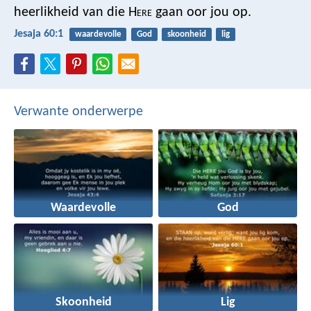
heerlikheid van die H
ere
gaan oor jou op.
Jesaja 60:1
waardevolle
God
skoonheid
lig
Verwante onderwerpe
Waardevolle
God
Skoonheid
Lig