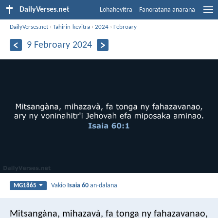
DailyVerses.net
Lohahevitra
Fanoratana anarana
DailyVerses.net
›
Tahirin-kevitra
›
2024
›
Febroary
9 Febroary 2024
Vakio
Isaia 60
an-dalana
MG1865
Mitsangàna, mihazavà, fa tonga ny fahazavanao,