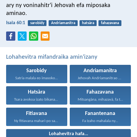
ary ny voninahitr'i Jehovah efa miposaka
aminao.
Isaia 60:1
sarobidy
Andriamanitra
hatsàra
fahazavana
Lohahevitra mifandraika amin'izany
Sarobidy
Andriamanitra
Satria malala eo imasoko...
Jehovah Andriamanitrao no ao...
Hatsàra
Fahazavana
Tsara avokoa izato bikanao...
Mitsangàna, mihazavà, fa tonga...
Fitiavana
Fanantenana
Ny fitiavana mahari-po sady...
Fa Izaho mahalala ny...
Lohahevitra hafa...