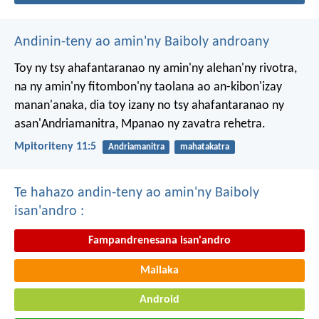
Andinin-teny ao amin'ny Baiboly androany
Toy ny tsy ahafantaranao ny amin'ny alehan'ny rivotra,
na ny amin'ny fitombon'ny taolana ao an-kibon'izay
manan'anaka, dia toy izany no tsy ahafantaranao ny
asan'Andriamanitra, Mpanao ny zavatra rehetra.
Mpitoriteny 11:5
Andriamanitra
mahatakatra
Te hahazo andin-teny ao amin'ny Baiboly
isan'andro :
Fampandrenesana isan'andro
Mailaka
Android