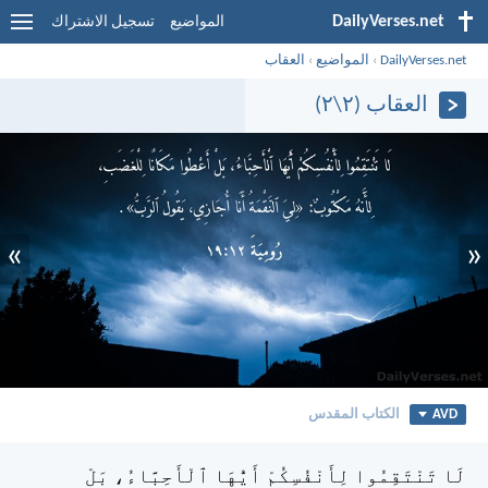
DailyVerses.net
المواضيع
تسجيل الاشتراك
DailyVerses.net
›
المواضيع
›
العقاب
العقاب (٢\٢)
»
«
AVD
الكتاب المقدس
لَا تَنْتَقِمُوا لِأَنْفُسِكُمْ أَيُّهَا ٱلْأَحِبَّاءُ، بَلْ