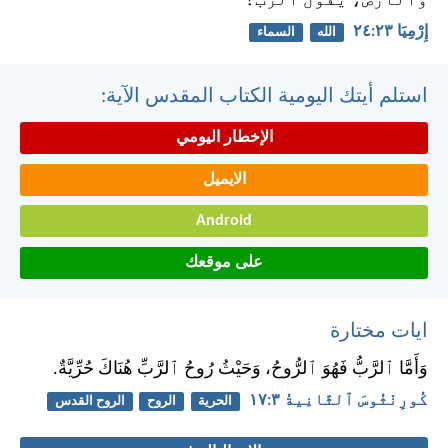
وَٱلْأَرْضَ، يَقُولُ ٱلرَّبُّ؟
إِرْمِيَا ٢٣:‏٢٤
الله
السماء
استلم أيتك اليومية الكتاب المقدس الآية:
الإخطار اليومي
الايميل
Android
على موقعك
ايات مختارة
وَأَمَّا ٱلرَّبُّ فَهُوَ ٱلرُّوحُ، وَحَيْثُ رُوحُ ٱلرَّبِّ هُنَاكَ حُرِّيَّةٌ.
كُورِنْثُوسَ ٱلثَّانِيةُ ٣:‏١٧
الحرية
الروح
الروح القدس