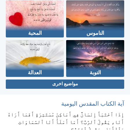
الناموس
المحبة
التوبة
العدالة
مواضيع اخرى
آية الكتاب المقدس اليومية
إِذَا ٱخْتَبَأَ إِنْسَانٌ فِي أَمَاكِنَ مُسْتَتِرَةٍ أَفَمَا أَرَاهُ
أَنَا، يَقُولُ ٱلرَّبُّ؟ أَمَا أَمْلَأُ أَنَا ٱلسَّمَاوَاتِ