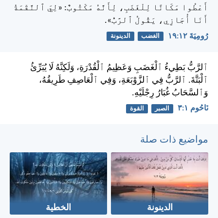
أَعْطُوا مَكَانًا لِلْغَضَبِ، لِأَنَّهُ مَكْتُوبٌ: «لِيَ ٱلنَّقْمَةُ
أَنَا أُجَازِي، يَقُولُ ٱلرَّبُّ».
رُومِيَةَ ١٢:‏١٩
الغضب
الدينونة
ٱلرَّبُّ بَطِيءُ ٱلْغَضَبِ وَعَظِيمُ ٱلْقُدْرَةِ، وَلَكِنَّهُ لَا يُبَرِّئُ
ٱلْبَتَّةَ. ٱلرَّبُّ فِي ٱلزَّوْبَعَةِ، وَفِي ٱلْعَاصِفِ طَرِيقُهُ،
وَٱلسَّحَابُ غُبَارُ رِجْلَيْهِ.
نَاحُوم ١:‏٣
الصبر
القوة
مواضيع ذات صلة
الدينونة
الخطية