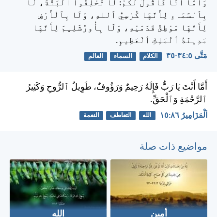
وَأَمَّا أَنَا فَأَقُولُ لَكُمْ: لَا تَحْلِفُوا ٱلْبَتَّةَ، لَا
بِٱلسَّمَاءِ لِأَنَّهَا كُرْسِيُّ ٱللهِ، وَلَا بِٱلْأَرْضِ
لِأَنَّهَا مَوْطِئُ قَدَمَيْهِ، وَلَا بِأُورُشَلِيمَ لِأَنَّهَا
مَدِينَةُ ٱلْمَلِكِ ٱلْعَظِيمِ.
مَتَّى ٥:‏٣٤-‏٣٥
الكلام
السماء
العالم
أَمَّا أَنْتَ يَا رَبُّ فَإِلَهٌ رَحِيمٌ وَرَؤُوفٌ، طَوِيلُ ٱلرُّوحِ وَكَثِيرُ
ٱلرَّحْمَةِ وَٱلْحَقِّ.
اَلْمَزَامِيرُ ٨٦:‏١٥
الله
التعاطف
النعمة
مواضيع ذات صلة
أمين
الله