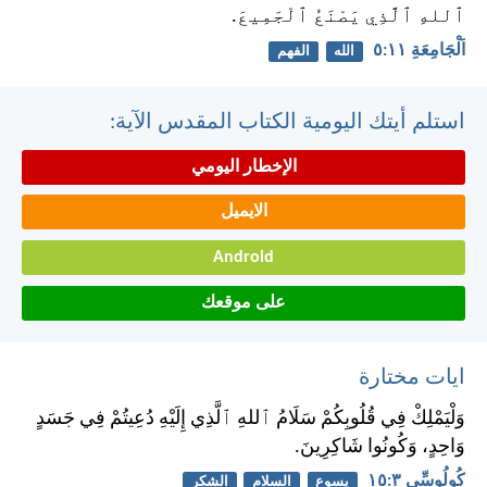
ٱللهِ ٱلَّذِي يَصْنَعُ ٱلْجَمِيعَ.
اَلْجَامِعَةِ ١١:‏٥
الله
الفهم
استلم أيتك اليومية الكتاب المقدس الآية:
الإخطار اليومي
الايميل
Android
على موقعك
ايات مختارة
وَلْيَمْلِكْ فِي قُلُوبِكُمْ سَلَامُ ٱللهِ ٱلَّذِي إِلَيْهِ دُعِيتُمْ فِي جَسَدٍ
وَاحِدٍ، وَكُونُوا شَاكِرِينَ.
كُولُوسِّي ٣:‏١٥
يسوع
السلام
الشكر