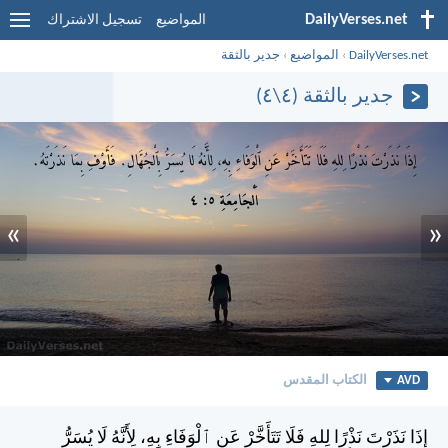
DailyVerses.net
المواضيع
تسجيل الاشتراك
DailyVerses.net
›
المواضيع
›
جدير بالثقة
جدير بالثقة (٤\٤)
»
«
AVD
الكتاب المقدس
إِذَا نَذَرْتَ نَذْرًا لِلهِ فَلَا تَتَأَخَّرْ عَنِ ٱلْوَفَاءِ بِهِ، لِأَنَّهُ لَا يُسَرُّ