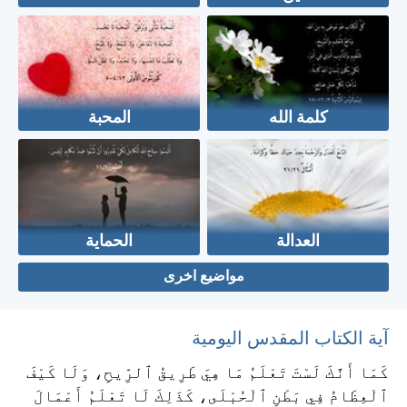
كلمة الله
المحبة
العدالة
الحماية
مواضيع اخرى
آية الكتاب المقدس اليومية
كَمَا أَنَّكَ لَسْتَ تَعْلَمُ مَا هِيَ طَرِيقُ ٱلرِّيحِ، وَلَا كَيْفَ
ٱلْعِظَامُ فِي بَطْنِ ٱلْحُبْلَى، كَذَلِكَ لَا تَعْلَمُ أَعْمَالَ