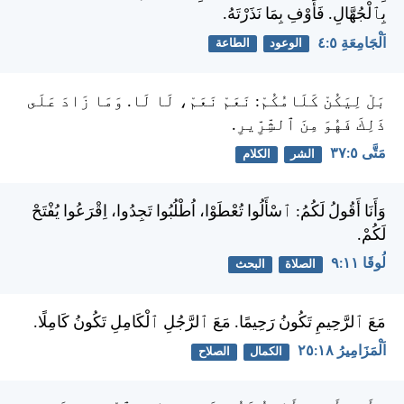
بِٱلْجُهَّالِ. فَأَوْفِ بِمَا نَذَرْتَهُ.
اَلْجَامِعَةِ ٥:‏٤
الوعود
الطاعة
بَلْ لِيَكُنْ كَلَامُكُمْ: نَعَمْ نَعَمْ، لَا لَا. وَمَا زَادَ عَلَى
ذَلِكَ فَهُوَ مِنَ ٱلشِّرِّيرِ.
مَتَّى ٥:‏٣٧
الشر
الكلام
وَأَنَا أَقُولُ لَكُمُ: ٱسْأَلُوا تُعْطَوْا، اُطْلُبُوا تَجِدُوا، اِقْرَعُوا يُفْتَحْ
لَكُمْ.
لُوقَا ١١:‏٩
الصلاة
البحث
مَعَ ٱلرَّحِيمِ تَكُونُ رَحِيمًا. مَعَ ٱلرَّجُلِ ٱلْكَامِلِ تَكُونُ كَامِلًا.
اَلْمَزَامِيرُ ١٨:‏٢٥
الكمال
الصلاح