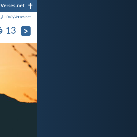
yVerses.net
DailyVerses.net
›
ار
13 فبراير 2025