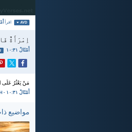
اقرأ
أَمْث
AVD
اِمْرَأَةٌ فَا
أَمْثَالٌ ٣١:‏١٠
ث
مَنْ يَعْثُرُ عَلَى الْ
أَمْثَالٌ ٣١:‏١٠ - KEH
مواضيع ذا