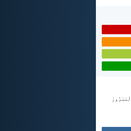
لْمَسْرُورَ