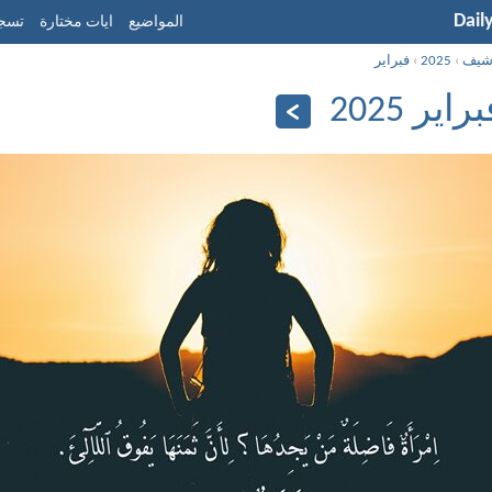
Dail
المواضيع
ايات مختارة
تسجي
شيف
›
2025
›
فبراير