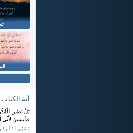
ثم
الم
آية الكتاب
بَلْ نَظِيرَ ٱلْقُدُّ
قِدِّيسِينَ لِأَنِّي 
بُطْرُسَ ٱلْأُولَى ١:‏١٥-‏