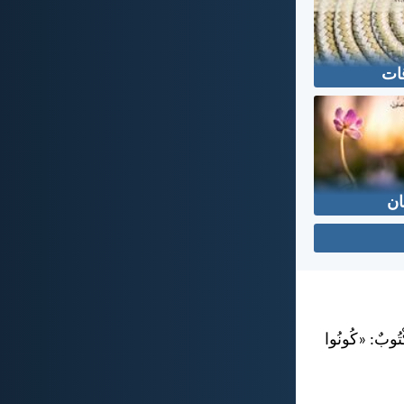
قات
ان
كْتُوبٌ: «كُونُوا