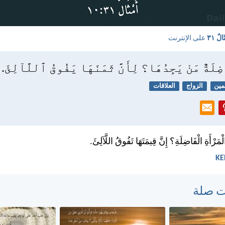
َالٌ ٣١
على الإنترنت
ضِلَةٌ مَنْ يَجِدُهَا؟ لِأَنَّ ثَمَنَهَا يَفُوقُ ٱللَّآلِئَ.
مين
الزواج
العلاقات
مَرْأَةِ الْفَاضِلَةِ؟ إِنَّ قِيمَتَهَا تَفُوقُ اللَّآلِئَ.
ت صلة