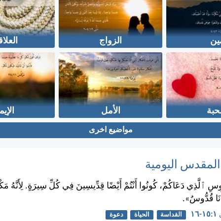
ين
الزواج
العلا
حبة
الأمل
الإيم
مواضيع اخرى
 المقدس اليومية
وسِ ٱلَّذِي دَعَاكُمْ، كُونُوا أَنْتُمْ أَيْضًا قِدِّيسِينَ فِي كُلِّ سِيرَةٍ. لِأَنَّهُ مَ
أَنَا قُدُّوسٌ».
١٦
القداسة
الحياة
دعوة