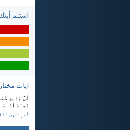
استلم أيتك 
ايات مختار
كُلُّ وَاحِدٍ كَمَ
يُحِبُّهُ ٱللهُ.
كُورِنْثُوسَ ٱلثَّان