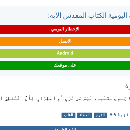
اليومية الكتاب المقدس الآية:
الإخطار اليومي
الايميل
Android
على موقعك
ة
ا يَنْوِي بِقَلْبِهِ، لَيْسَ عَنْ حُزْنٍ أَوِ ٱضْطِرَارٍ. لِأَنَّ ٱلْمُعْطِيَ ٱ
ِيةُ ٩:‏٧
الفرح
العطاء
القلب