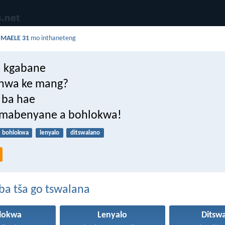
a
MAELE 31
mo inthaneteng
a kgabane
anwa ke mang?
 ba hae
e mabenyane a bohlokwa!
bohlokwa
lenyalo
ditswalano
ba tša go tswalana
lokwa
Lenyalo
Ditsw