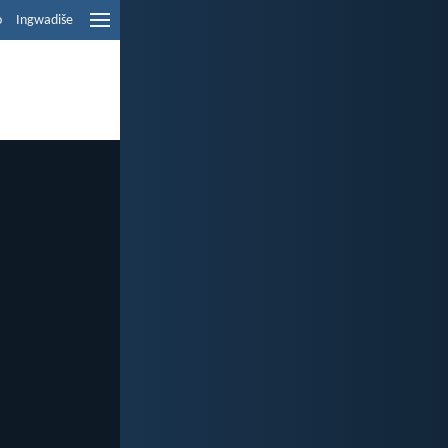
o
Ingwadiše