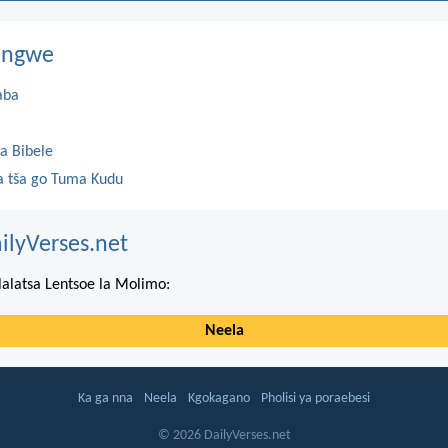
dingwe
aba
a Bibele
 tša go Tuma Kudu
ilyVerses.net
lalatsa Lentsoe la Molimo:
Neela
Ka ga nna
Neela
Kgokagano
Pholisi ya poraebesi
© 2026 DailyVerses.net