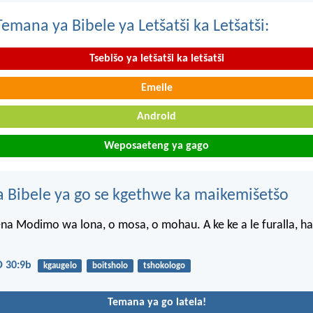
mana ya Bibele ya Letšatši ka Letšatši:
Tsebišo ya letšatši ka letšatši
Emeile
Android
Weposaeteng ya gago
 Bibele ya go se kgethwe ka maikemišetšo
 Modimo wa lona, o mosa, o mohau. A ke ke a le furalla, ha 
 30:9b
kgaugelo
boitsholo
tshokologo
Temana ya go latela!