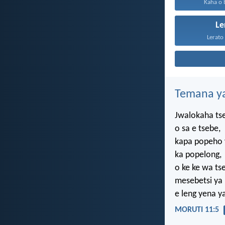
Kaha o b
Le
Lerato 
Temana ya
Jwalokaha ts
o sa e tsebe,
kapa popeho
ka popelong,
o ke ke wa ts
mesebetsi ya
e leng yena y
MORUTI 11:5