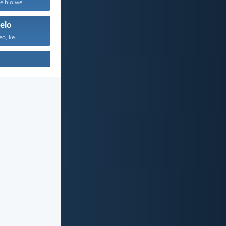
e hlolwe...
elo
o, ke...