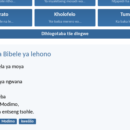
ile ntho...
Ya inyaletseng mosadi wa...
Ntjapedi ha 
rato
Kholofelo
Tum
le na le...
‘Ke tseba merero eo...
Ka baka le
Dihlogotaba tše dingwe
 Bibele ya lehono
ela ya moya
 ya ngwana
eba
 Modimo,
a entseng tsohle.
Modimo
kwešišo