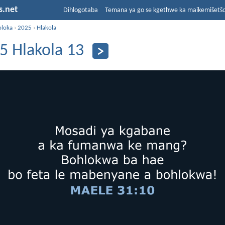
s.net
Dihlogotaba
Temana ya go se kgethwe ka maikemišetš
oloka
›
2025
›
Hlakola
5 Hlakola 13