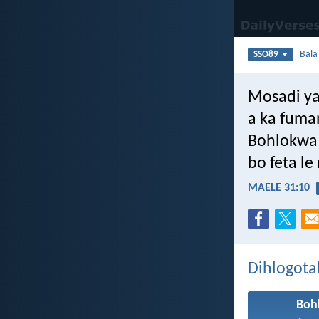
Bal
SSO89
Mosadi y
a ka fum
Bohlokwa
bo feta l
MAELE 31:10
Dihlogota
Boh