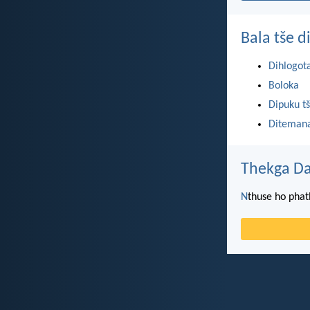
Bala tše 
Dihlogot
Boloka
Dipuku tš
Ditemana
Thekga Da
N
thuse ho phat