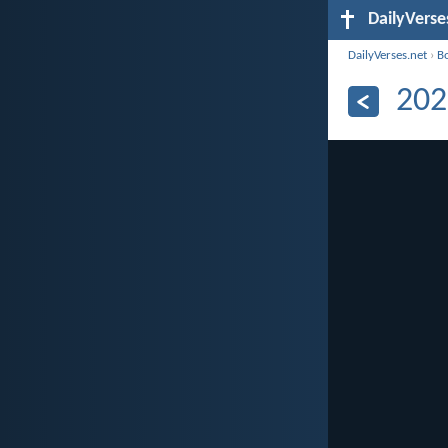
DailyVerse
DailyVerses.net
›
B
202