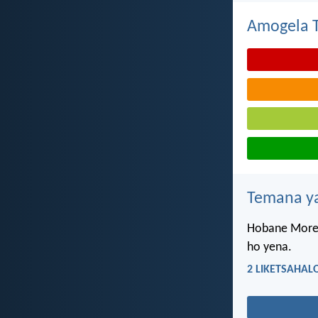
Amogela Te
Temana ya
Hobane Morena
ho yena.
2 LIKETSAHALO