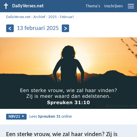
DailyVerses.net
Thema's
Inschrijven
DailyVerses.net
›
Archief
›
2025
›
Februari
13 februari 2025
Lees
Spreuken 31
online
NBV21
Een sterke vrouw, wie zal haar vinden?
Zij is