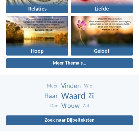
Relaties
Liefde
Hoop
Geloof
Meer Thema's...
Vinden
Meer
Wie
Waard
Haar
Zij
Vrouw
Dan
Zal
Zoek naar Bijbelteksten