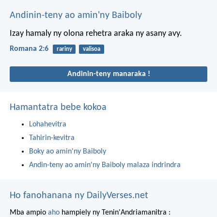
Andinin-teny ao amin'ny Baiboly
Izay hamaly ny olona rehetra araka ny asany avy.
Romana 2:6
rariny
valisoa
Andinin-teny manaraka !
Hamantatra bebe kokoa
Lohahevitra
Tahirin-kevitra
Boky ao amin'ny Baiboly
Andin-teny ao amin'ny Baiboly malaza indrindra
Ho fanohanana ny DailyVerses.net
Mba ampio
aho
hampiely ny Tenin'Andriamanitra :