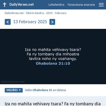
DailyVerses.net
Lohahevitra
Fanoratana anarana
DailyVerses.net
›
Tahirin-kevitra
›
2025
›
Febroary
13 Febroary 2025
Vakio
Ohabolana 31
an-dalana
MG1865
Iza no mahita vehivavy tsara?
Fa ny tombany dia