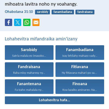
mihoatra lavitra noho ny voahangy.
Ohabolana 31:10
sarobidy
fanambadiana
fandraisana
Lohahevitra mifandraika amin'izany
Sarobidy
Fanambadiana
Satria malala eo imasoko...
Izay lehilahy mahazo vady...
Fandraisana
Fitiavana
Raha misy maharesy ny...
Ny fitiavana mahari-po sady...
Fanantenana
Finoana
Fa Izaho mahalala ny...
Koa lazaiko aminareo: Na...
Lohahevitra hafa...