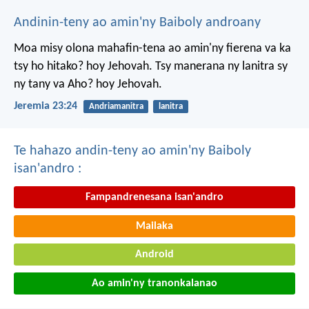
Andinin-teny ao amin'ny Baiboly androany
Moa misy olona mahafin-tena ao amin'ny fierena va ka
tsy ho hitako? hoy Jehovah. Tsy manerana ny lanitra sy
ny tany va Aho? hoy Jehovah.
Jeremia 23:24
Andriamanitra
lanitra
Te hahazo andin-teny ao amin'ny Baiboly
isan'andro :
Fampandrenesana isan'andro
Mailaka
Android
Ao amin'ny tranonkalanao