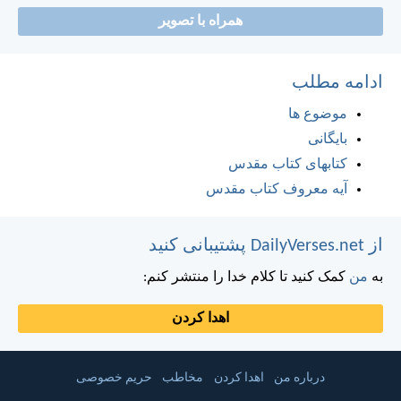
همراه با تصویر
ادامه مطلب
موضوع ها
بایگانی
کتابهای کتاب مقدس
آیه معروف کتاب مقدس
از DailyVerses.net پشتیبانی کنید
به
من
کمک کنید تا کلام خدا را منتشر کنم:
اهدا کردن
درباره من
اهدا کردن
مخاطب
حریم خصوصی