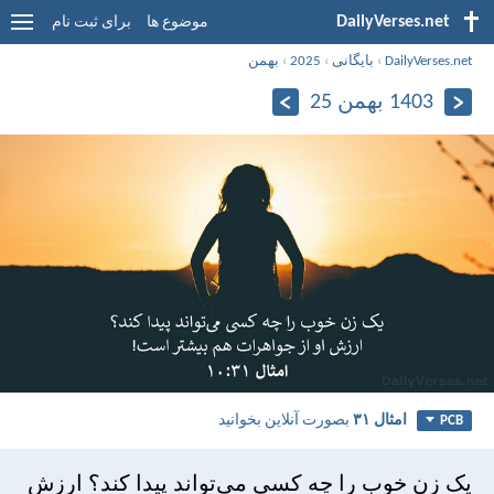
DailyVerses.net
موضوع ها
برای ثبت نام
DailyVerses.net
›
بایگانی
›
2025
›
بهمن
1403 بهمن 25
امثال ۳۱
بصورت آنلاین بخوانید
PCB
يک زن خوب را چه كسی می‌تواند پيدا كند؟ ارزش