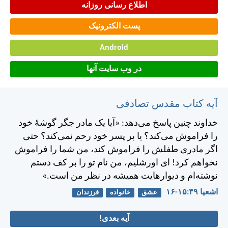
اطلاع رسانی روزانه
پست الکترونیک
Android
در وب سایت آنها
آیه کتاب مقدس تصادفی
خداوند چنين پاسخ می‌دهد: «آيا يک مادر جگر گوشهٔ خود
را فراموش می‌كند؟ يا بر پسر خود رحم نمی‌كند؟ حتی
اگر مادری طفلش را فراموش كند، من شما را فراموش
نخواهم كرد! ای اورشليم، من نام تو را بر كف دستم
نوشته‌ام و ديوارهايت هميشه در نظر من است.»
اشعيا ۴۹:‏۱۵-‏۱۶
عشق
خانواده
فرزندان
آیه بعدی!