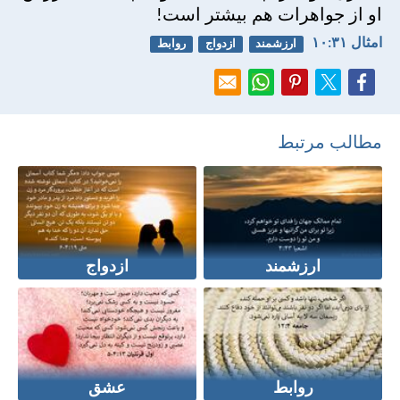
او از جواهرات هم بيشتر است!
امثال ۳۱:‏۱۰
ارزشمند
ازدواج
روابط
مطالب مرتبط
ارزشمند
ازدواج
روابط
عشق