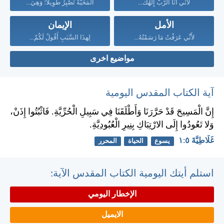
لأَنِّي أَنَا الرَّبُّ إِلَهُكَ...
الْمَحَبَّةُ تَصْبِرُ طَوِيلاً؛ وَهِيَ...
الأمل
الإيمان
لأَنِّي عَرَفْتُ مَا رَسَمْتُهُ...
لِهذَا السَّبَبِ أَقُولُ لَكُمْ...
مواضيع اخرى
آية الكتاب المقدس اليومية
إِنَّ الْمَسِيحَ قَدْ حَرَّرَنَا وَأَطْلَقَنَا فِي سَبِيلِ الْحُرِّيَّةِ. فَاثْبُتُوا إِذَنْ،
وَلا تَعُودُوا إِلَى الارْتِبَاكِ بِنِيرِ الْعُبُودِيَّةِ.
غَلَاطِيَّةَ ٥:‏١
يسوع
الحياة
المحرر
استلم أيتك اليومية الكتاب المقدس الآية:
الإخطار اليومي
الايميل