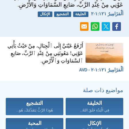
عَوْنِي مِنْ عِنْدِ الرَّبِّ، صَانِعِ السَّمَاوَاتِ وَالأَرْضِ.
اَلْمَزَامِيرُ ١٢١:‏١-‏٢
الخليقة
التشجيع
الإتكال
أَرْفَعُ عَيْنَيَّ إِلَى ٱلْجِبَالِ، مِنْ حَيْثُ يَأْتِي
عَوْنِي! مَعُونَتِي مِنْ عِنْدِ ٱلرَّبِّ، صَانِعِ
ٱلسَّمَاوَاتِ وَٱلْأَرْضِ.
اَلْمَزَامِيرُ ١٢١:‏١-‏٢ - AVD
مواضيع ذات صلة
الخليقة
التشجيع
فِي الْبَدْءِ خَلَقَ اللهُ...
هُوَذَا الرَّبُّ يَتَقَدَّمُكَ، هُوَ...
الإتكال
المحبة