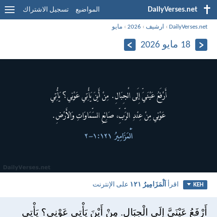
DailyVerses.net
المواضيع
تسجيل الاشتراك
DailyVerses.net
›
ارشيف
›
2026
›
مايو
18 مايو 2026
اقرأ
اَلْمَزَامِيرُ ١٢١
على الإنترنت
KEH
أَرْفَعُ عَيْنَيَّ إِلَى الْجِبَالِ. مِنْ أَيْنَ يَأْتِي عَوْنِي؟ يَأْتِي