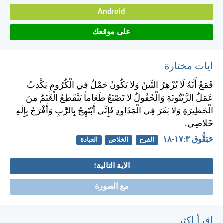
Android
على موقعك
ايات مختارة
فَمَعْ أَنَّهُ لَا يُزْهِرُ التِّينُ وَلا يَكُونُ حَمْلٌ فِي الْكُرُومِ يَكْذِبُ
عَمَلُ الزَّيْتُونَةِ وَالْحُقُولُ لا تَصْنَعُ طَعَاماً يَنْقَطِعُ الْغَنَمُ مِنَ
الْحَظِيرَةِ وَلا بَقَرَ فِي الْمَذَاوِدِ فَإِنِّي أَبْتَهِجُ بِالرَّبِ وَأَفْرَحُ بِإِلَهِ
خَلاصِي.
حَبَقُّوق ٣:‏١٧-‏١٨
الفرح
الخلاص
العبادة
الاية التالية!
مع الصورة
اقرأ اكثر