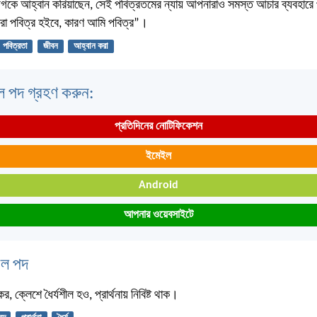
দিগকে আহ্বান করিয়াছেন, সেই পবিত্রতমের ন্যায় আপনারাও সমস্ত আচার ব্যবহারে
রা পবিত্র হইবে, কারণ আমি পবিত্র”।
পবিত্রতা
জীবন
আহ্বান করা
ল পদ গ্রহণ করুন:
প্রতিদিনের নোটিফিকেশন
ইমেইল
Android
আপনার ওয়েবসাইটে
বেল পদ
র, ক্লেশে ধৈর্যশীল হও, প্রার্থনায় নিবিষ্ট থাক।