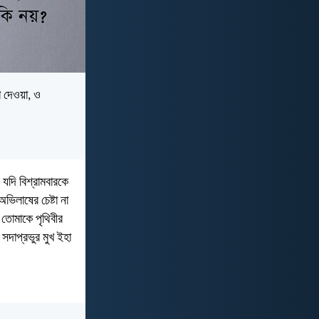
া দেওয়া, ও
 যদি বিশ্রামবারকে
িলাষের চেষ্টা না
 তোমাকে পৃথিবীর
দাপ্রভুর মুখ ইহা