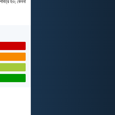
 পবিত্র হও; কেননা