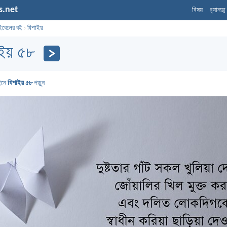
s.net
বিষয়
র‌্যানড্
ইবেলের বই
›
যিশাইয়
াইয় ৫৮
ইনে
যিশাইয় ৫৮
পড়ুন