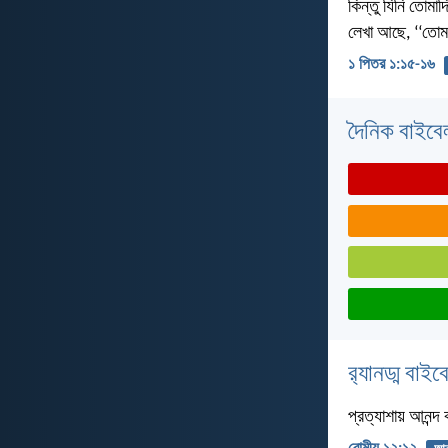
কিন্তু যিনি তোমা
লেখা আছে, ‘‘তোম
১ পিতর ১:১৫-১৬
দৈনিক বাইবে
র‌্যানড্ম বাই
প্রত্যাশায় আনন্দ ক