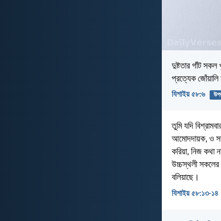
দুষ্টতার গাঁট সকল
প্রত্যেক জোঁয়ালি
যিশাইয় ৫৮:৬
উপ
তুমি যদি বিশ্রাম
আমোদদায়ক, ও সদাপ
করিয়া, নিজ কথা ন
উচ্চস্থলী সকলের
বলিয়াছে।
যিশাইয় ৫৮:১৩-১৪