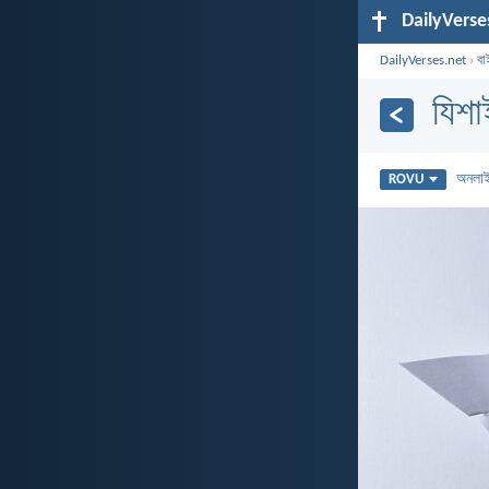
DailyVerse
DailyVerses.net
›
বা
যিশ
অনলা
ROVU