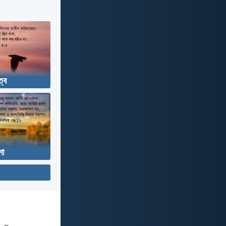
ত্ব
া