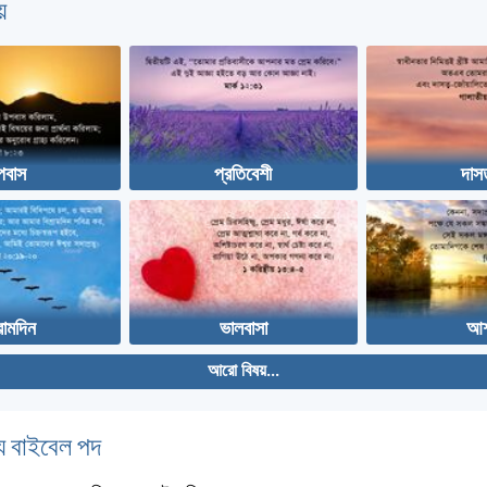
়
পবাস
প্রতিবেশী
দাস
রামদিন
ভালবাসা
আশ
আরো বিষয়...
 বাইবেল পদ