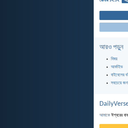
রোমীয় ১২:১২
আনন
আরও পড়ুন
বিষয়
আর্কাইভ
বাইবেলের ব
সবচেয়ে জন
DailyVerse
আমাকে
ঈশ্বরের বাক