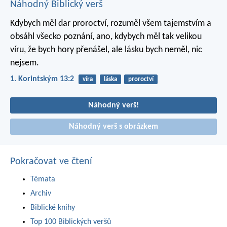
Náhodný Biblický verš
Kdybych měl dar proroctví, rozuměl všem tajemstvím a
obsáhl všecko poznání, ano, kdybych měl tak velikou
víru, že bych hory přenášel, ale lásku bych neměl, nic
nejsem.
1. Korintským 13:2
víra
láska
proroctví
Náhodný verš!
Náhodný verš s obrázkem
Pokračovat ve čtení
Témata
Archiv
Biblické knihy
Top 100 Biblických veršů