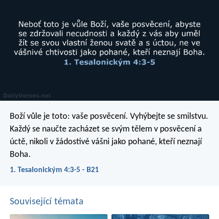
Boží vůle je toto: vaše posvěcení. Vyhýbejte se smilstvu.
Každý se naučte zacházet se svým tělem v posvěcení a
úctě, nikoli v žádostivé vášni jako pohané, kteří neznají
Boha.
1. Tesalonickým 4:3-5 - B21
Související témata