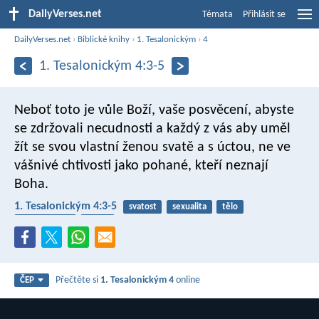
DailyVerses.net
Témata
Přihlásit se
DailyVerses.net
›
Biblické knihy
›
1. Tesalonickým
›
4
1. Tesalonickým 4:3-5
Neboť toto je vůle Boží, vaše posvěcení, abyste
se zdržovali necudnosti a každý z vás aby uměl
žít se svou vlastní ženou svatě a s úctou, ne ve
vášnivé chtivosti jako pohané, kteří neznají
Boha.
1. Tesalonickým 4:3-5
svatost
sexualita
tělo
sebeovládání
touhy
Přečtěte si
1. Tesalonickým 4
online
ČEP