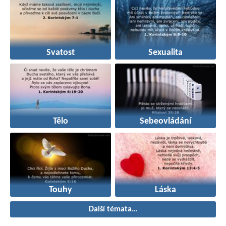
Svatost
Sexualita
Tělo
Sebeovládání
Touhy
Láska
Další témata…