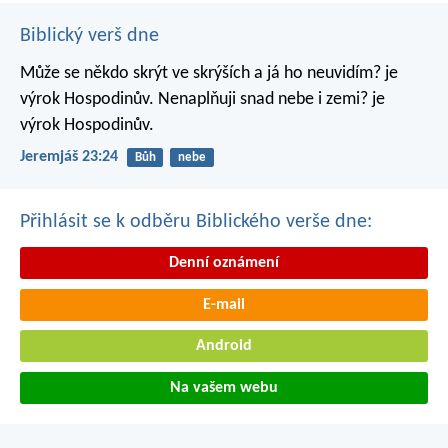
Biblický verš dne
Může se někdo skrýt ve skrýších
a já ho neuvidím? je
výrok Hospodinův.
Nenaplňuji snad nebe i zemi? je
výrok Hospodinův.
Jeremjáš 23:24
Bůh
nebe
Přihlásit se k odběru Biblického verše dne:
Denní oznámení
E-mail
Android
Na vašem webu