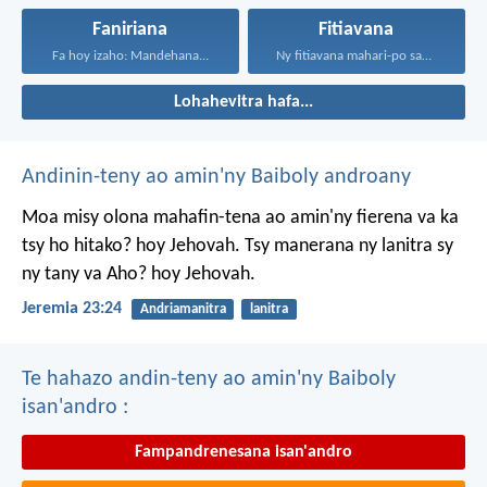
Faniriana
Fitiavana
Fa hoy izaho: Mandehana...
Ny fitiavana mahari-po sady...
Lohahevitra hafa...
Andinin-teny ao amin'ny Baiboly androany
Moa misy olona mahafin-tena ao amin'ny fierena va ka
tsy ho hitako? hoy Jehovah. Tsy manerana ny lanitra sy
ny tany va Aho? hoy Jehovah.
Jeremia 23:24
Andriamanitra
lanitra
Te hahazo andin-teny ao amin'ny Baiboly
isan'andro :
Fampandrenesana isan'andro