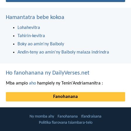
Hamantatra bebe kokoa
Lohahevitra
Tahirin-kevitra
Boky ao amin'ny Baiboly
Andin-teny ao amin'ny Baiboly malaza indrindra
Ho fanohanana ny DailyVerses.net
Mba ampio
aho
hampiely ny Tenin'Andriamanitra :
Fanohanana
Ny momba ahy
Fanohanana
Ifandraisana
Politika fiarovana tsiambara-telo