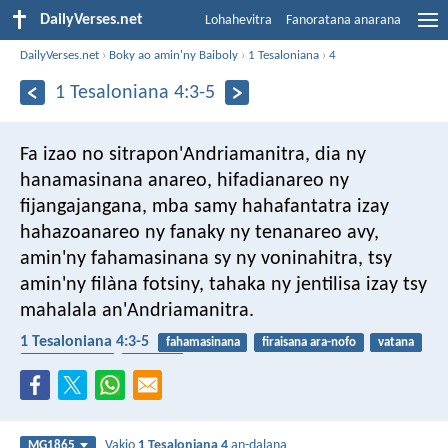
DailyVerses.net
Lohahevitra
Fanoratana anarana
DailyVerses.net
›
Boky ao amin'ny Baiboly
›
1 Tesaloniana
›
4
1 Tesaloniana 4:3-5
Fa izao no sitrapon'Andriamanitra, dia ny
hanamasinana anareo, hifadianareo ny
fijangajangana, mba samy hahafantatra izay
hahazoanareo ny fanaky ny tenanareo avy,
amin'ny fahamasinana sy ny voninahitra, tsy
amin'ny filàna fotsiny, tahaka ny jentilisa izay tsy
mahalala an'Andriamanitra.
1 Tesaloniana 4:3-5
fahamasinana
firaisana ara-nofo
vatana
fifehezan-tena
faniriana
Vakio
1 Tesaloniana 4
an-dalana
MG1865