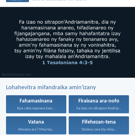
Lohahevitra mifandraika amin'izany
Fahamasinana
Firaisana ara-nofo
Koa raha manana ireo...
Fa izao no sitrapon'Andriamanitra...
Vatana
Fifehezan-tena
Ahoana ary? Moa tsy...
Tanàna rava tsy misy...