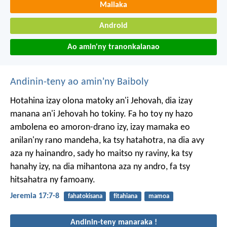
Mailaka
Android
Ao amin'ny tranonkalanao
Andinin-teny ao amin'ny Baiboly
Hotahina izay olona matoky an'i Jehovah,
dia izay
manana an'i Jehovah ho tokiny.
Fa ho toy ny hazo
ambolena eo amoron-drano izy,
izay mamaka eo
anilan'ny rano mandeha,
ka tsy hatahotra, na dia avy
aza ny hainandro,
sady ho maitso ny raviny,
ka tsy
hanahy izy, na dia mihantona aza ny andro,
fa tsy
hitsahatra ny famoany.
Jeremia 17:7-8
fahatokisana
fitahiana
mamoa
Andinin-teny manaraka !