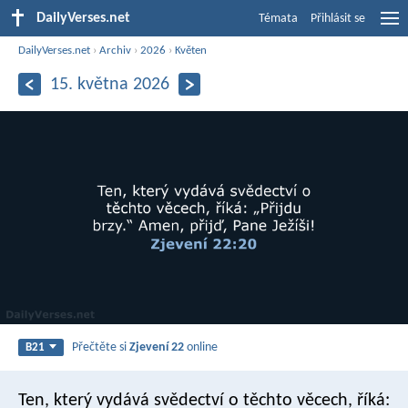
DailyVerses.net
Témata
Přihlásit se
DailyVerses.net
›
Archiv
›
2026
›
Květen
15. května 2026
Přečtěte si
Zjevení 22
online
B21
Ten, který vydává svědectví o těchto věcech, říká: