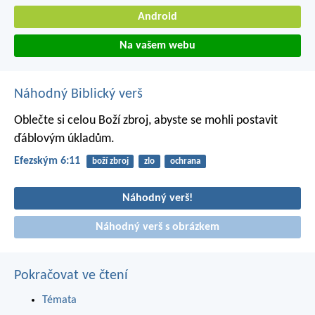
Android
Na vašem webu
Náhodný Biblický verš
Oblečte si celou Boží zbroj, abyste se mohli postavit
ďáblovým úkladům.
Efezským 6:11
boží zbroj
zlo
ochrana
Náhodný verš!
Náhodný verš s obrázkem
Pokračovat ve čtení
Témata