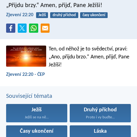
„Přijdu brzy.“
Amen, přijď, Pane Ježíši!
Zjevení 22:20
Ježíš
druhý příchod
časy ukončení
Ten, od něhož je to svědectví, praví:
„Ano, přijdu brzo.“ Amen, přijď, Pane
Ježíši!
Zjevení 22:20 - ČEP
Související témata
Ježíš
Druhý příchod
Ježíš se na ně...
Proto i vy buďte...
Časy ukončení
Láska