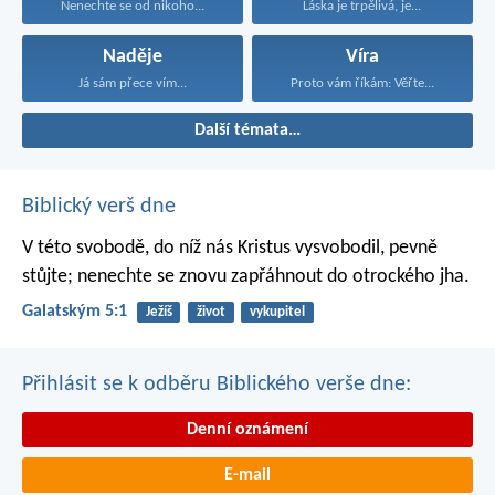
Nenechte se od nikoho...
Láska je trpělivá, je...
Naděje
Víra
Já sám přece vím...
Proto vám říkám: Věřte...
Další témata…
Biblický verš dne
V této svobodě, do níž nás Kristus vysvobodil, pevně
stůjte; nenechte se znovu zapřáhnout do otrockého jha.
Galatským 5:1
Ježíš
život
vykupitel
Přihlásit se k odběru Biblického verše dne:
Denní oznámení
E-mail