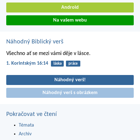
Android
Na vašem webu
Náhodný Biblický verš
Všechno ať se mezi vámi děje v lásce.
1. Korintským 16:14
láska
práce
Náhodný verš!
Náhodný verš s obrázkem
Pokračovat ve čtení
Témata
Archiv