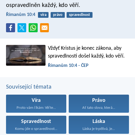
ospravedlněn každý, kdo věří.
Římanům 10:4
víra
právo
spravedlnost
Vždyť Kristus je konec zákona, aby
spravedlnosti došel každý, kdo věří.
Římanům 10:4 - ČEP
Související témata
Víra
Právo
Proto vám říkám: Věřte...
Ať tato slova, která...
Spravedlnost
Láska
Komu jde o spravedlnost...
Láska je trpělivá, je...