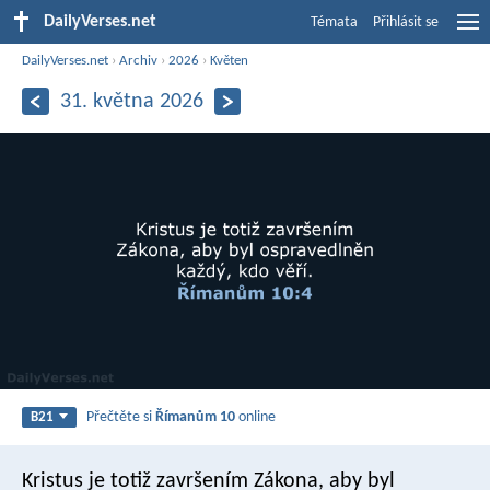
DailyVerses.net
Témata
Přihlásit se
DailyVerses.net
›
Archiv
›
2026
›
Květen
31. května 2026
Přečtěte si
Římanům 10
online
B21
Kristus je totiž završením Zákona, aby byl