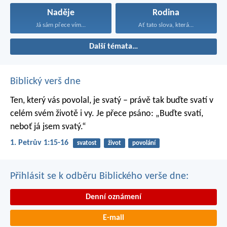
Naděje
Rodina
Já sám přece vím...
Ať tato slova, která...
Další témata…
Biblický verš dne
Ten, který vás povolal, je svatý – právě tak buďte svatí v
celém svém životě i vy. Je přece psáno: „Buďte svatí,
neboť já jsem svatý.“
1. Petrův 1:15-16
svatost
život
povolání
Přihlásit se k odběru Biblického verše dne:
Denní oznámení
E-mail