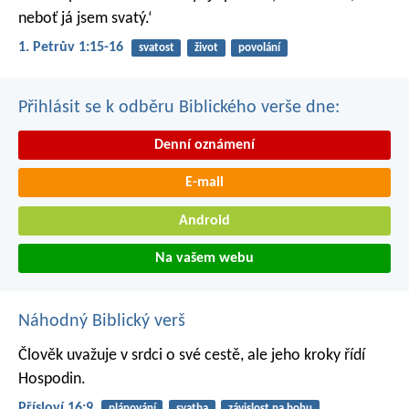
neboť já jsem svatý.‘
1. Petrův 1:15-16
svatost
život
povolání
Přihlásit se k odběru Biblického verše dne:
Denní oznámení
E-mail
Android
Na vašem webu
Náhodný Biblický verš
Člověk uvažuje v srdci o své cestě,
ale jeho kroky řídí
Hospodin.
Přísloví 16:9
plánování
svatba
závislost na bohu