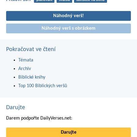
Náhodný verš!
Náhodný verš s obrázkem
Pokračovat ve čtení
Témata
Archiv
Biblické knihy
Top 100 Biblických veršů
Darujte
Darem podpořte DailyVerses.net:
Darujte