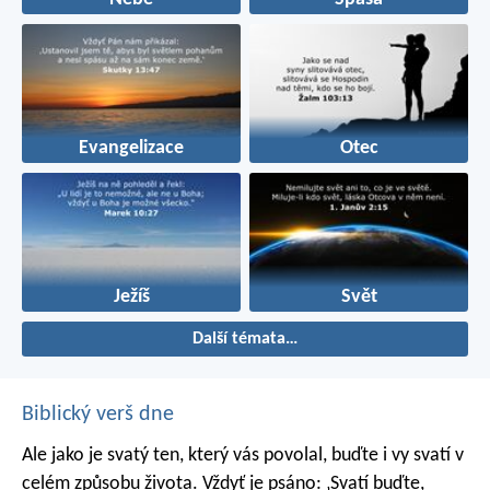
Evangelizace
Otec
Ježíš
Svět
Další témata…
Biblický verš dne
Ale jako je svatý ten, který vás povolal, buďte i vy svatí v
celém způsobu života. Vždyť je psáno: ‚Svatí buďte,