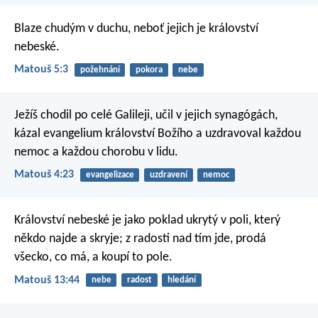
Blaze chudým v duchu,
neboť jejich je království
nebeské.
Matouš 5:3
požehnání
pokora
nebe
Ježíš chodil po celé Galileji, učil v jejich synagógách,
kázal evangelium království Božího a uzdravoval každou
nemoc a každou chorobu v lidu.
Matouš 4:23
evangelizace
uzdravení
nemoc
Království nebeské je jako poklad ukrytý v poli, který
někdo najde a skryje; z radosti nad tím jde, prodá
všecko, co má, a koupí to pole.
Matouš 13:44
nebe
radost
hledání