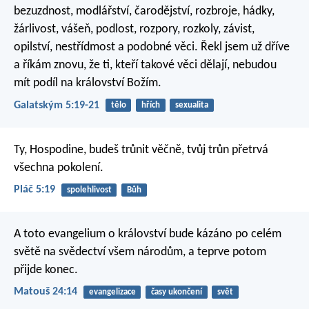
bezuzdnost, modlářství, čarodějství, rozbroje, hádky,
žárlivost, vášeň, podlost, rozpory, rozkoly, závist,
opilství, nestřídmost a podobné věci. Řekl jsem už dříve
a říkám znovu, že ti, kteří takové věci dělají, nebudou
mít podíl na království Božím.
Galatským 5:19-21
tělo
hřích
sexualita
Ty, Hospodine, budeš trůnit věčně,
tvůj trůn přetrvá
všechna pokolení.
Pláč 5:19
spolehlivost
Bůh
A toto evangelium o království bude kázáno po celém
světě na svědectví všem národům, a teprve potom
přijde konec.
Matouš 24:14
evangelizace
časy ukončení
svět