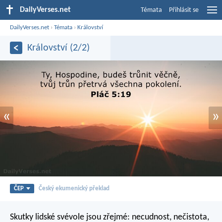
DailyVerses.net
Témata
Přihlásit se
DailyVerses.net
›
Témata
›
Království
Království (2/2)
«
»
ČEP
Český ekumenický překlad
Skutky lidské svévole jsou zřejmé: necudnost, nečistota,