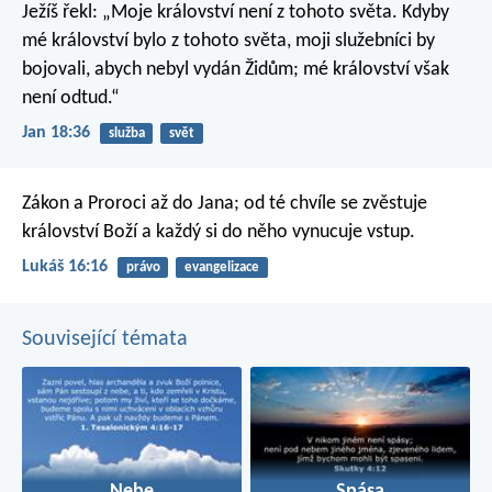
Ježíš řekl: „Moje království není z tohoto světa. Kdyby
mé království bylo z tohoto světa, moji služebníci by
bojovali, abych nebyl vydán Židům; mé království však
není odtud.“
Jan 18:36
služba
svět
Zákon a Proroci až do Jana; od té chvíle se zvěstuje
království Boží a každý si do něho vynucuje vstup.
Lukáš 16:16
právo
evangelizace
Související témata
Nebe
Spása