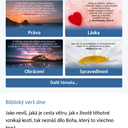
Právo
Láska
Obrácení
Spravedlnost
Další témata…
Biblický verš dne
Jako nevíš, jaká je cesta větru,
jak v životě těhotné
vznikají kosti,
tak neznáš dílo Boha,
který to všechno