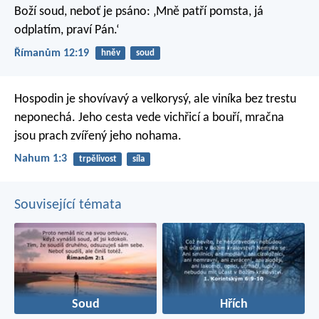
Boží soud, neboť je psáno: ‚Mně patří pomsta, já
odplatím, praví Pán.‘
Římanům 12:19
hněv
soud
Hospodin je shovívavý a velkorysý,
ale viníka bez trestu
neponechá.
Jeho cesta vede vichřicí a bouří,
mračna
jsou prach zvířený jeho nohama.
Nahum 1:3
trpělivost
síla
Související témata
Soud
Hřích