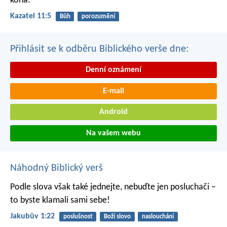
koná.
Kazatel 11:5
Bůh
porozumění
Přihlásit se k odběru Biblického verše dne:
Denní oznámení
E-mail
Android
Na vašem webu
Náhodný Biblický verš
Podle slova však také jednejte, nebuďte jen posluchači –
to byste klamali sami sebe!
Jakubův 1:22
poslušnost
Boží slovo
naslouchání