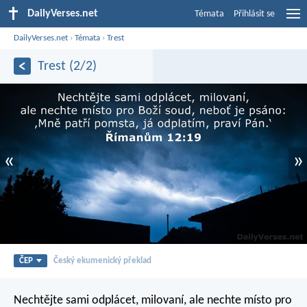
DailyVerses.net
Témata
Přihlásit se
DailyVerses.net
›
Témata
›
Trest
Trest (2/2)
«
»
ČEP
Český ekumenický překlad
Nechtějte sami odplácet, milovaní, ale nechte místo pro