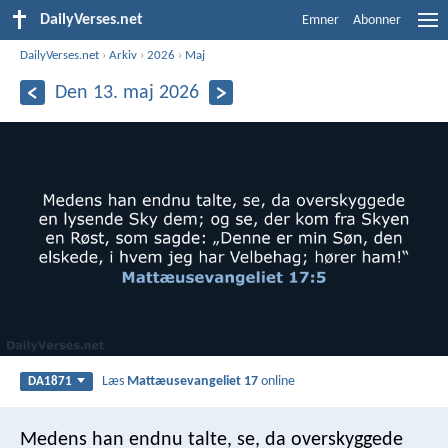
DailyVerses.net
Emner
Abonner
DailyVerses.net
›
Arkiv
›
2026
›
Maj
Den 13. maj 2026
Læs
Mattæusevangeliet 17
online
DA1871
Medens han endnu talte, se, da overskyggede