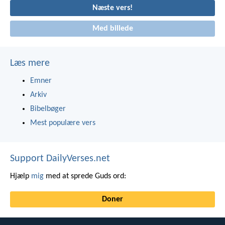
Næste vers!
Med billede
Læs mere
Emner
Arkiv
Bibelbøger
Mest populære vers
Support DailyVerses.net
Hjælp
mig
med at sprede Guds ord:
Doner