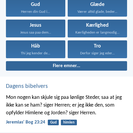
Gud
Glæde
Herren din Gud i...
Værer altid glade, beder...
Jesus
Kærlighed
Jesus saa paa dem...
Kærligheden er langmodig, er...
Håb
Tro
Thi jeg kender de...
Derfor siger jeg eder...
Flere emner...
Dagens bibelvers
Mon nogen kan skjule sig paa lønlige Steder, saa at jeg
ikke kan se ham? siger Herren; er jeg ikke den, som
opfylder Himlene og Jorden? siger Herren.
Jeremiasʼ Bog 23:24
Gud
himlen