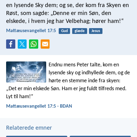
en lysende Sky dem; og se, der kom fra Skyen en
Røst, som sagde: „Denne er min Søn, den
elskede, i hvem jeg har Velbehag; hører ham!“
Mattæusevangeliet 17:5
Gud
glæde
Jesus
Endnu mens Peter talte, kom en
lysende sky og indhyllede dem, og de
hørte en stemme inde fra skyen:
„Det er min elskede Søn. Ham er jeg fuldt tilfreds med.
Lyt til ham!”
Mattæusevangeliet 17:5 - BDAN
Relaterede emner