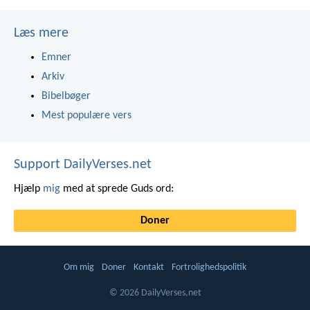
Læs mere
Emner
Arkiv
Bibelbøger
Mest populære vers
Support DailyVerses.net
Hjælp
mig
med at sprede Guds ord:
Doner
Om mig
Doner
Kontakt
Fortrolighedspolitik
© 2026 DailyVerses.net