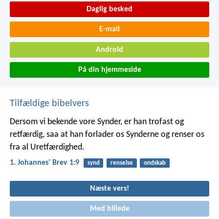
Daglig besked
E-mail
Android
På din hjemmeside
Tilfældige bibelvers
Dersom vi bekende vore Synder, er han trofast og
retfærdig, saa at han forlader os Synderne og renser os
fra al Uretfærdighed.
1. Johannesʼ Brev 1:9
synd
renselse
ondskab
Næste vers!
Med billede