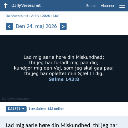
DailyVerses.net
Emner
Abonner
DailyVerses.net
›
Arkiv
›
2026
›
Maj
Den 24. maj 2026
Læs
Salme 143
online
DA1871
Lad mig aarle høre din Miskundhed;
thi jeg har