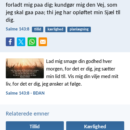
forladt mig paa dig;
kundgør mig den Vej, som
jeg skal gaa paa;
thi jeg har opløftet min Sjæl til
dig.
Salme 143:8
tillid
kærlighed
planlægning
Lad mig smage din godhed hver
morgen,
for det er dig, jeg sætter
min lid til.
Vis mig din vilje med mit
liv,
for det er dig, jeg ønsker at følge.
Salme 143:8 - BDAN
Relaterede emner
Tillid
Kærlighed