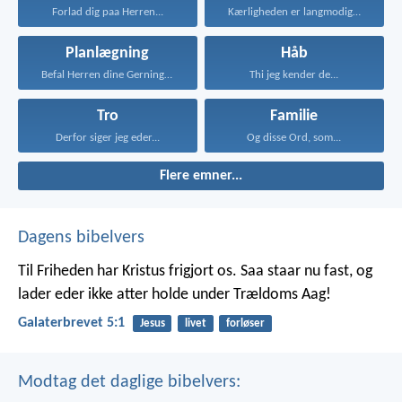
Forlad dig paa Herren...
Kærligheden er langmodig, er...
Planlægning
Håb
Befal Herren dine Gerninger...
Thi jeg kender de...
Tro
Familie
Derfor siger jeg eder...
Og disse Ord, som...
Flere emner...
Dagens bibelvers
Til Friheden har Kristus frigjort os. Saa staar nu fast, og
lader eder ikke atter holde under Trældoms Aag!
Galaterbrevet 5:1
Jesus
livet
forløser
Modtag det daglige bibelvers: