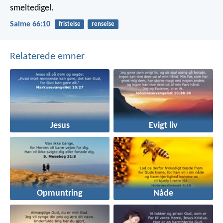
smeltedigel.
Salme 66:10
fristelse
renselse
Relaterede emner
Jesus
Evigt liv
Opmuntring
Nåde