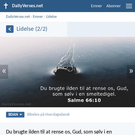
DailyVerses.net
Emner
Abonner
DailyVerses.net
›
Emner
›
Lidelse
Lidelse (2/2)
«
»
BDAN
Bibelen på Hverdagsdansk
Du brugte ilden til at rense os, Gud,
som sølv i en