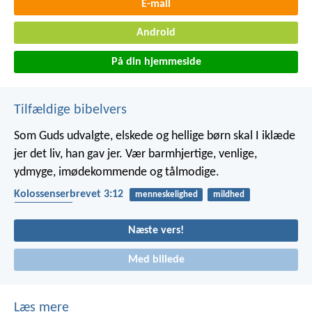
E-mail
Android
På din hjemmeside
Tilfældige bibelvers
Som Guds udvalgte, elskede og hellige børn skal I iklæde
jer det liv, han gav jer. Vær barmhjertige, venlige,
ydmyge, imødekommende og tålmodige.
Kolossenserbrevet 3:12
menneskelighed
mildhed
tålmodighed
Næste vers!
Med billede
Læs mere