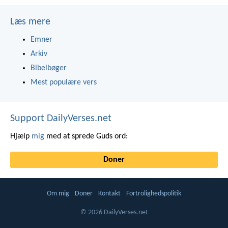
Læs mere
Emner
Arkiv
Bibelbøger
Mest populære vers
Support DailyVerses.net
Hjælp
mig
med at sprede Guds ord:
Doner
Om mig
Doner
Kontakt
Fortrolighedspolitik
© 2026 DailyVerses.net