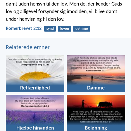
dømt uden hensyn til den lov. Men de, der kender Guds
lov og alligevel forsynder sig imod den, vil blive dømt
under henvisning til den lov.
Romerbrevet 2:12
synd
loven
dømme
Relaterede emner
Retfærdighed
Dømme
Hjælpe hinanden
Belønning