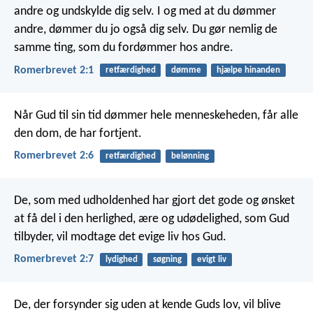
andre og undskylde dig selv. I og med at du dømmer
andre, dømmer du jo også dig selv. Du gør nemlig de
samme ting, som du fordømmer hos andre.
Romerbrevet 2:1
retfærdighed
dømme
hjælpe hinanden
Når Gud til sin tid dømmer hele menneskeheden, får alle
den dom, de har fortjent.
Romerbrevet 2:6
retfærdighed
belønning
De, som med udholdenhed har gjort det gode og ønsket
at få del i den herlighed, ære og udødelighed, som Gud
tilbyder, vil modtage det evige liv hos Gud.
Romerbrevet 2:7
lydighed
søgning
evigt liv
De, der forsynder sig uden at kende Guds lov, vil blive