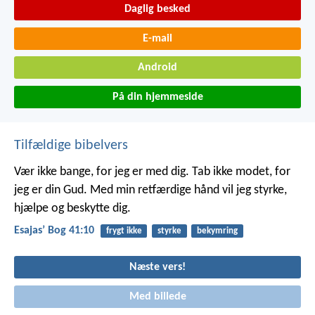
Daglig besked
E-mail
Android
På din hjemmeside
Tilfældige bibelvers
Vær ikke bange, for jeg er med dig. Tab ikke modet, for
jeg er din Gud. Med min retfærdige hånd vil jeg styrke,
hjælpe og beskytte dig.
Esajasʼ Bog 41:10
frygt ikke
styrke
bekymring
Næste vers!
Med billede