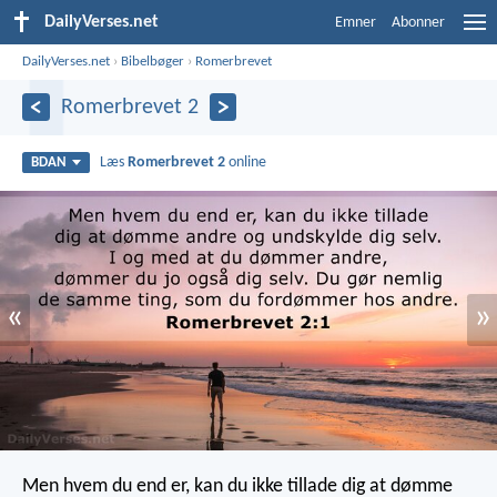
DailyVerses.net
Emner
Abonner
DailyVerses.net
›
Bibelbøger
›
Romerbrevet
Romerbrevet 2
Læs
Romerbrevet 2
online
BDAN
«
»
Men hvem du end er, kan du ikke tillade dig at dømme