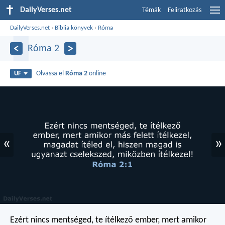
DailyVerses.net
Témák
Feliratkozás
DailyVerses.net
›
Biblia könyvek
›
Róma
Róma 2
Olvassa el
Róma 2
online
UF
«
»
Ezért nincs mentséged, te ítélkező ember, mert amikor