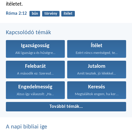
ítéletet.
Róma 2:12
bűn
törvény
ítélet
Kapcsolódó témák
Igazságosság
Ítélet
Aki igazságra és hűségre...
Ezért nincs mentséged, te...
Felebarát
Jutalom
A második ez: Szeresd...
Amit tesztek, jó lélekkel...
Engedelmesség
Keresés
Jézus így válaszolt: „Ha...
Megtaláltok engem, ha kerestek...
További témák...
A napi bibliai ige