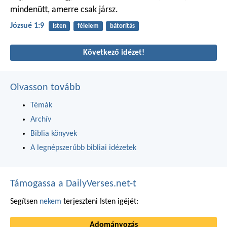
mindenütt, amerre csak jársz.
Józsué 1:9
Isten
félelem
bátorítás
Következő idézet!
Olvasson tovább
Témák
Archív
Biblia könyvek
A legnépszerűbb bibliai idézetek
Támogassa a DailyVerses.net-t
Segítsen
nekem
terjeszteni Isten igéjét:
Adományozás