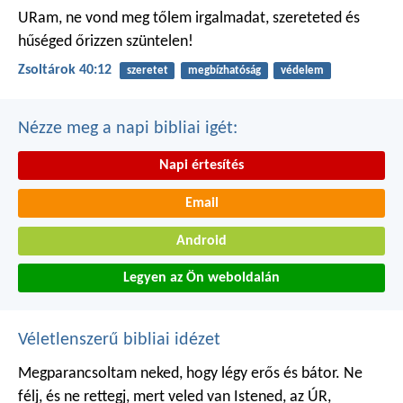
URam, ne vond meg tőlem irgalmadat,
szereteted és
hűséged őrizzen szüntelen!
Zsoltárok 40:12
szeretet
megbízhatóság
védelem
Nézze meg a napi bibliai igét:
Napi értesítés
Email
Android
Legyen az Ön weboldalán
Véletlenszerű bibliai idézet
Megparancsoltam neked, hogy légy erős és bátor. Ne
félj, és ne rettegj, mert veled van Istened, az ÚR,