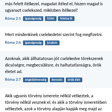
más felett ítélkezel, magadat ítéled el, hiszen magad is
ugyanazt cselekszed, miközben ítélkezel!
Róma 2:1
igazságosság
ítélet
felebarát
Mert mindenkinek cselekedetei szerint fog megfizetni.
Róma 2:6
igazságosság
jutalom
Azoknak, akik állhatatosan jót cselekedve törekszenek
dicsőségre, megbecsülésre, és halhatatlanságra, örök
életet ad.
Róma 2:7
engedelmesség
keresés
örök élet
Akik ugyanis törvény ismerete nélkül vétkeztek, a
törvény nélkül vesznek el, és akik a törvény ismeretében
vétkeztek, azok a törvény alapján kapják meg majd az