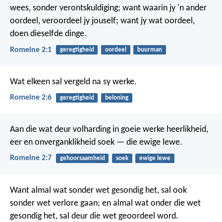
wees, sonder verontskuldiging; want waarin jy 'n ander
oordeel, veroordeel jy jouself; want jy wat oordeel,
doen dieselfde dinge.
Romeine 2:1
geregtigheid
oordeel
buurman
Wat elkeen sal vergeld na sy werke.
Romeine 2:6
geregtigheid
beloning
Aan die wat deur volharding in goeie werke heerlikheid,
eer en onverganklikheid soek — die ewige lewe.
Romeine 2:7
gehoorsaamheid
soek
ewige lewe
Want almal wat sonder wet gesondig het, sal ook
sonder wet verlore gaan; en almal wat onder die wet
gesondig het, sal deur die wet geoordeel word.