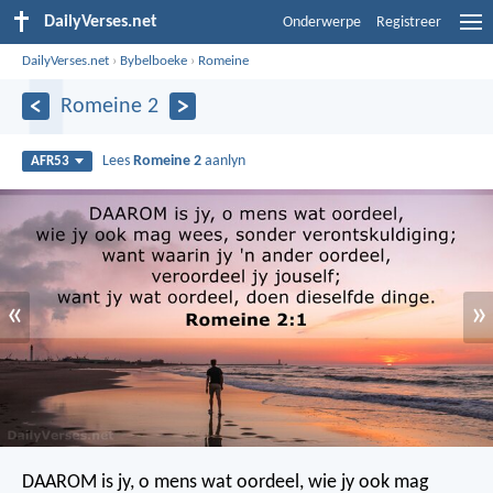
DailyVerses.net
Onderwerpe
Registreer
DailyVerses.net
›
Bybelboeke
›
Romeine
Romeine 2
Lees
Romeine 2
aanlyn
AFR53
«
»
DAAROM is jy, o mens wat oordeel, wie jy ook mag