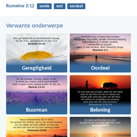
Romeine 2:12
sonde
wet
oordeel
Verwante onderwerpe
Geregtigheid
Oordeel
Buurman
Beloning