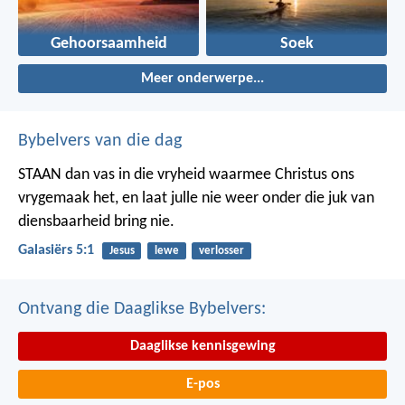
Gehoorsaamheid
Soek
Meer onderwerpe...
Bybelvers van die dag
STAAN dan vas in die vryheid waarmee Christus ons
vrygemaak het, en laat julle nie weer onder die juk van
diensbaarheid bring nie.
Galasiërs 5:1
Jesus
lewe
verlosser
Ontvang die Daaglikse Bybelvers:
Daaglikse kennisgewing
E-pos