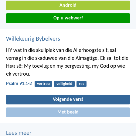
Android
Op u webwerf
Willekeurig Bybelvers
HY wat in die skuilplek van die Allerhoogste sit,
sal
vernag in die skaduwee van die Almagtige.
Ek sal tot die
H
ere
sê: My toevlug en my bergvesting,
my God op wie
ek vertrou.
Psalm 91:1-2
vertrou
veiligheid
res
Volgende vers!
Met beeld
Lees meer