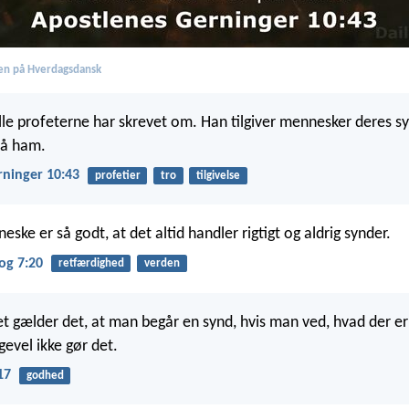
en på Hverdagsdansk
lle profeterne har skrevet om. Han tilgiver mennesker deres sy
på ham.
rninger 10:43
profetier
tro
tilgivelse
eske er så godt, at det altid handler rigtigt og aldrig synder.
og 7:20
retfærdighed
verden
et gælder det, at man begår en synd, hvis man ved, hvad der er 
gevel ikke gør det.
17
godhed