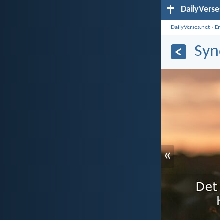
DailyVerse
DailyVerses.net
›
E
Syn
«