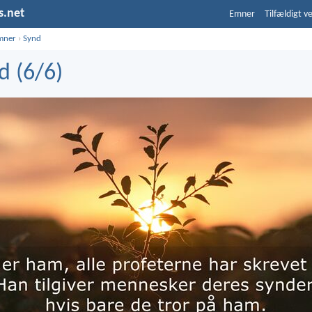
s.net
Emner
Tilfældigt v
mner
›
Synd
d (6/6)