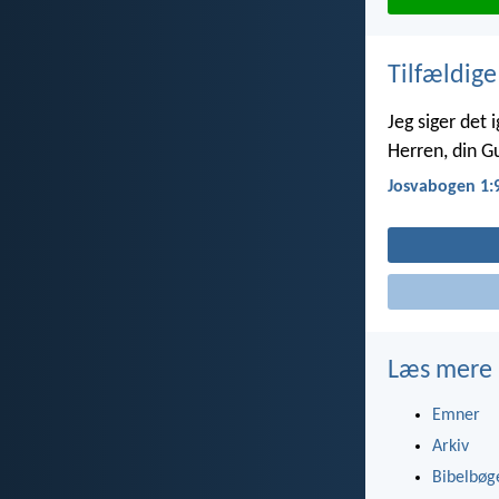
Tilfældige
Jeg siger det 
Herren, din Gu
Josvabogen 1:
Læs mere
Emner
Arkiv
Bibelbøg