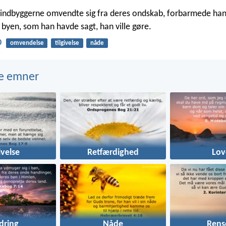
 indbyggerne omvendte sig fra deres ondskab, forbarmede han
 byen, som han havde sagt, han ville gøre.
0
omvendelse
tilgivelse
nåde
e emner
ivelse
Retfærdighed
Lov
dring
Nåde
Rens