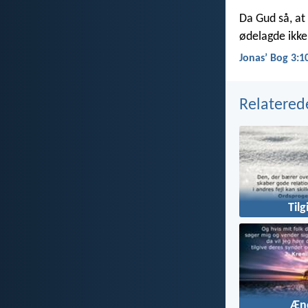
Da Gud så, at
ødelagde ikke
Jonasʼ Bog 3:1
Relatered
Tilg
Æn