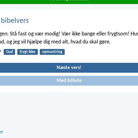
 bibelvers
igen: Stå fast og vær modig! Vær ikke bange eller frygtsom! Hus
d, og jeg vil hjælpe dig med alt, hvad du skal gøre.
9
Gud
frygt ikke
opmuntring
Næste vers!
Med billede
er