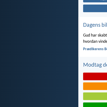
Dagens bi
Gud har skabt 
hvordan vinde
Prædikerens B
Modtag de