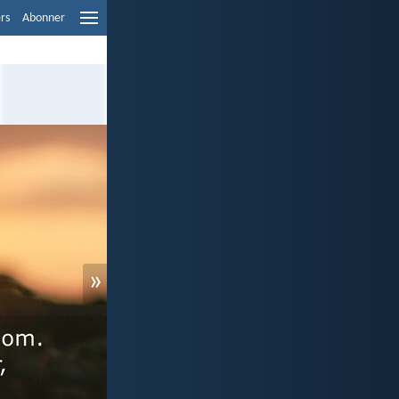
ers
Abonner
»