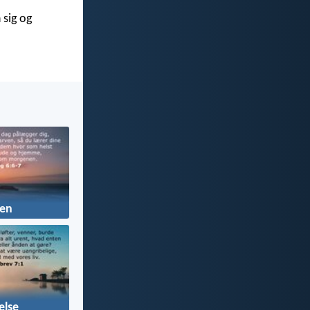
 sig og
en
else