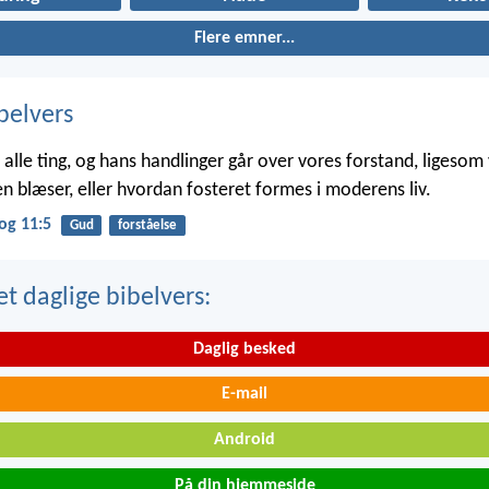
Flere emner...
belvers
alle ting, og hans handlinger går over vores forstand, ligesom v
n blæser, eller hvordan fosteret formes i moderens liv.
og 11:5
Gud
forståelse
t daglige bibelvers:
Daglig besked
E-mail
Android
På din hjemmeside