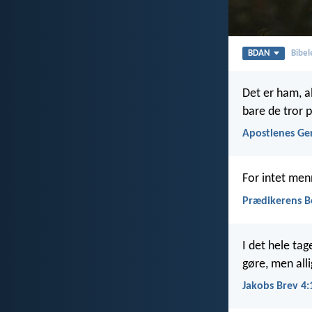
BDAN
Bibel
Det er ham, a
bare de tror 
Apostlenes Ge
For intet menn
Prædikerens B
I det hele tag
gøre, men alli
Jakobs Brev 4: