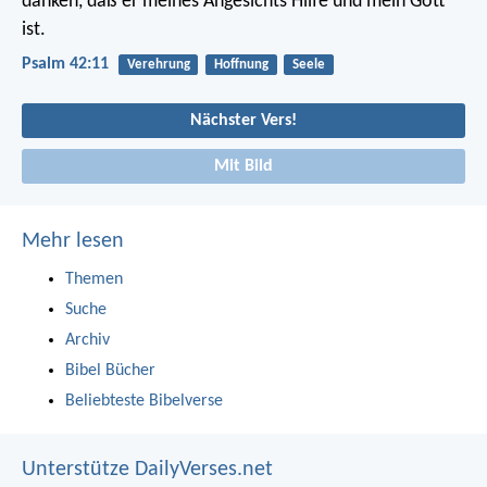
danken,
daß er meines Angesichts Hilfe und mein Gott
ist.
Psalm 42:11
Verehrung
Hoffnung
Seele
Nächster Vers!
Mit Bild
Mehr lesen
Themen
Suche
Archiv
Bibel Bücher
Beliebteste Bibelverse
Unterstütze DailyVerses.net