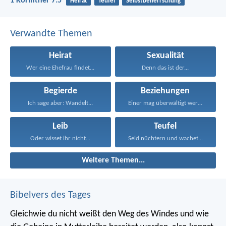
1 Korinther 7:5
Heirat
Teufel
Selbstbeherrschung
Verwandte Themen
Heirat
Sexualität
Wer eine Ehefrau findet...
Denn das ist der...
Begierde
Beziehungen
Ich sage aber: Wandelt...
Einer mag überwältigt werden...
Leib
Teufel
Oder wisset ihr nicht...
Seid nüchtern und wachet...
Weitere Themen...
Bibelvers des Tages
Gleichwie du nicht weißt den Weg des Windes und wie