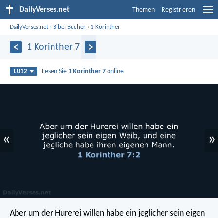
DailyVerses.net
Themen
Registrieren
DailyVerses.net
›
Bibel Bücher
›
1 Korinther
1 Korinther 7
Lesen Sie
1 Korinther 7
online
LU12
«
»
Aber um der Hurerei willen habe ein jeglicher sein eigen