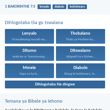
1 BAKORINTHE 7:5
lenyalo
diabolo
boitshwaro
Dihlogotaba tša go tswalana
Lenyalo
Thobalano
Ya inyaletseng mosadi wa...
Thato ya Modimo ke...
Ditumo
Ditswalano
Jwale ke re: Tsamaiswang...
Ntjapedi ha e hlolwe...
Mmele
Diabolo
Kapa na ha le...
Ebang le boitshwaro, le...
Dihlogotaba tše dingwe
Temana ya Bibele ya lehono