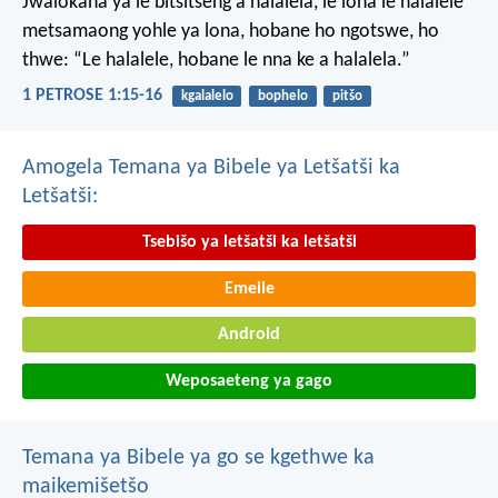
Jwalokaha ya le bitsitseng a halalela, le lona le halalele
metsamaong yohle ya lona,
hobane ho ngotswe, ho
thwe: “Le halalele, hobane le nna ke a halalela.”
1 PETROSE 1:15-16
kgalalelo
bophelo
pitšo
Amogela Temana ya Bibele ya Letšatši ka
Letšatši:
Tsebišo ya letšatši ka letšatši
Emeile
Android
Weposaeteng ya gago
Temana ya Bibele ya go se kgethwe ka
maikemišetšo