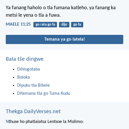
Ya fanang haholo
o tla fumana katleho,
ya fanang ka
metsi
le yena o tla a fuwa.
MAELE 11:25
go rata go fa
dijo
go fa
Temana ya go latela!
Bala tše dingwe
Dihlogotaba
Boloka
Dipuku tša Bibele
Ditemana tša go Tuma Kudu
Thekga DailyVerses.net
N
thuse ho phatlalatsa Lentsoe la Molimo: