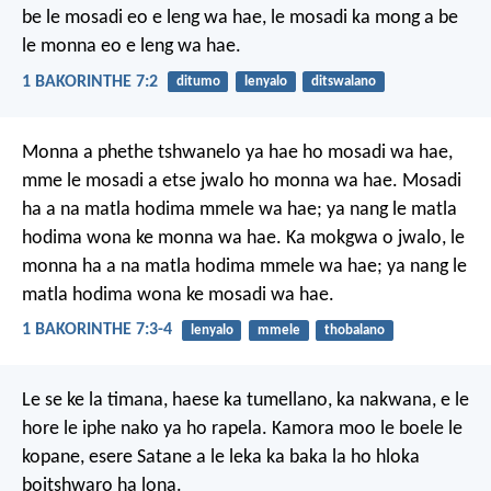
be le mosadi eo e leng wa hae, le mosadi ka mong a be
le monna eo e leng wa hae.
1 BAKORINTHE 7:2
ditumo
lenyalo
ditswalano
Monna a phethe tshwanelo ya hae ho mosadi wa hae,
mme le mosadi a etse jwalo ho monna wa hae. Mosadi
ha a na matla hodima mmele wa hae; ya nang le matla
hodima wona ke monna wa hae. Ka mokgwa o jwalo, le
monna ha a na matla hodima mmele wa hae; ya nang le
matla hodima wona ke mosadi wa hae.
1 BAKORINTHE 7:3-4
lenyalo
mmele
thobalano
Le se ke la timana, haese ka tumellano, ka nakwana, e le
hore le iphe nako ya ho rapela. Kamora moo le boele le
kopane, esere Satane a le leka ka baka la ho hloka
boitshwaro ha lona.