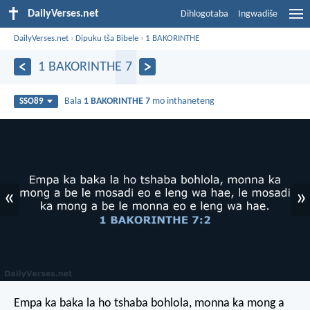
DailyVerses.net
Dihlogotaba
Ingwadiše
DailyVerses.net
›
Dipuku tša Bibele
›
1 BAKORINTHE
1 BAKORINTHE 7
Bala
1 BAKORINTHE 7
mo inthaneteng
SSO89
«
»
Empa ka baka la ho tshaba bohlola, monna ka mong a