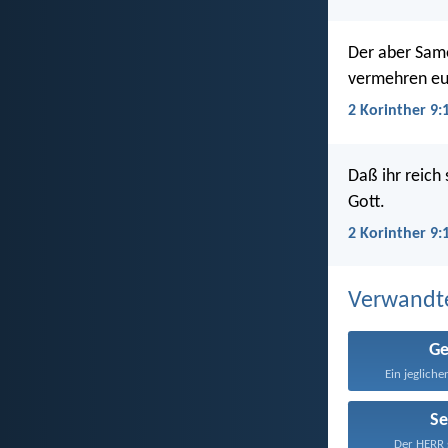
Der aber Same
vermehren eu
2 Korinther 9:
Daß ihr reich 
Gott.
2 Korinther 9:
Verwandt
G
Ein jegliche
S
Der HERR s