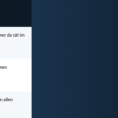
wer da sät im
inen
n allen