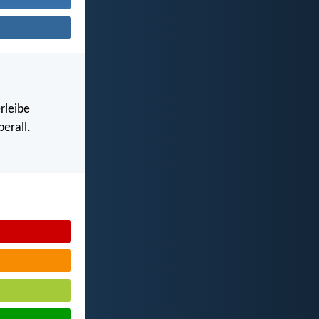
rleibe
erall.