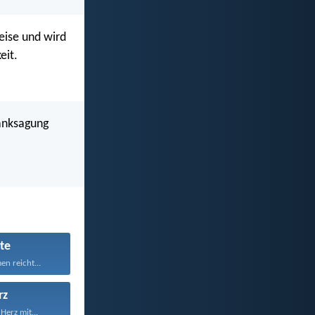
eise und wird
eit.
Danksagung
te
n reicht...
rz
Herz mit...