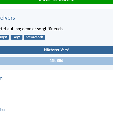
Auf deiner Webseite
belvers
fet auf ihn; denn er sorgt für euch.
Angst
Sorge
Schwachheit
Nächster Vers!
Mit Bild
n
cher