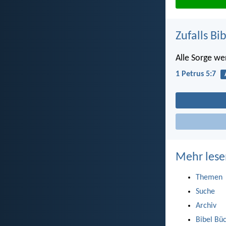
Zufalls Bi
Alle Sorge wer
1 Petrus 5:7
Mehr lese
Themen
Suche
Archiv
Bibel Bü