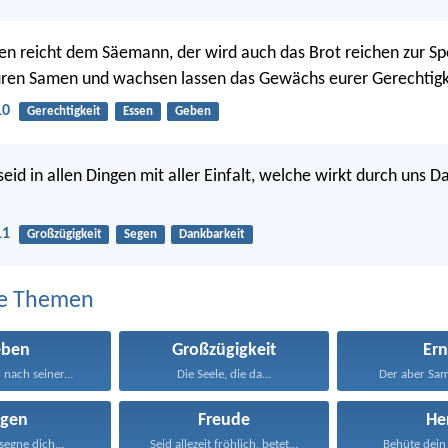
n reicht dem Säemann, der wird auch das Brot reichen zur Sp
ren Samen und wachsen lassen das Gewächs eurer Gerechtigk
10
Gerechtigkeit
Essen
Geben
seid in allen Dingen mit aller Einfalt, welche wirkt durch uns 
11
Großzügigkeit
Segen
Dankbarkeit
e Themen
eben
Großzügigkeit
Ern
r nach seiner...
Die Seele, die da...
Der aber Same
egen
Freude
He
egne dich...
Seid allezeit fröhlich, betet...
Behüte dein 