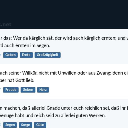
r das: Wer da kärglich sät, der wird auch kärglich ernten; und 
rd auch ernten im Segen.
6
Geben
Ernte
Großzügigkeit
 nach seiner Willkür, nicht mit Unwillen oder aus Zwang; denn e
er hat Gott lieb.
7
Freude
Geben
Herz
 machen, daß allerlei Gnade unter euch reichlich sei, daß ihr i
Genüge habt und reich seid zu allerlei guten Werken.
8
Segen
Sorge
Güte