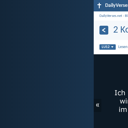
DailyVerse
DailyVerses.net
›
B
2 K
Lesen
LU12
«