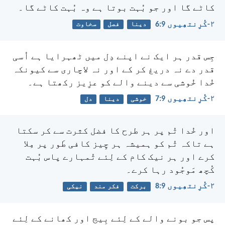
کاٹے گا اور جو بُہت بوتا ہے وہ بُہت کاٹے گا۔
۲-کُرِنتھِیوں 9:‏6
دینا
فصل
سخاوت
جِس قدر ہر ایک نے اپنے دِل میں ٹھہرایا ہے اُسی
قدر دے نہ دریغ کر کے اور نہ لاچاری سے کیونکہ
خُدا خُوشی سے دینے والے کو عزِیز رکھتا ہے۔
۲-کُرِنتھِیوں 9:‏7
خوشی
دینا
دل
اور خُدا تُم پر ہر طرح کا فضل کثرت سے کر سکتا
ہے تاکہ تُم کو ہمیشہ ہر چِیز کافی طَور پر مِلا
کرے اور ہر نیک کام کے لِئے تُمہارے پاس بُہت
کُچھ مَوجُود رہا کرے۔
۲-کُرِنتھِیوں 9:‏8
برکت
فکر مند
نیکی
پس جو بونے والے کے لِئے بِیج اور کھانے کے لِئے