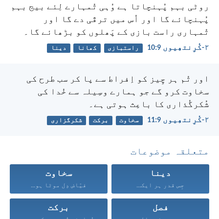
روٹی بہم پُہنچاتا ہے وُہی تُمہارے لِئے بیج بہم
پُہنچائے گا اور اُس میں ترقّی دے گا اور
تُمہاری راست بازی کے پَھلوں کو بڑھائے گا۔
۲-کُرِنتھِیوں 9:‏10
راستبازی
کھانا
دینا
اور تُم ہر چِیز کو اِفراط سے پا کر سب طرح کی
سخاوت کرو گے جو ہمارے وسِیلہ سے خُدا کی
شُکرگُذاری کا باعِث ہوتی ہے۔
۲-کُرِنتھِیوں 9:‏11
سخاوت
برکت
شکرگزاری
متعلقہ موضوعات
دینا
سخاوت
جِس قدر ہر ایک...
فیّاض دِل موٹا ہو...
فصل
برکت