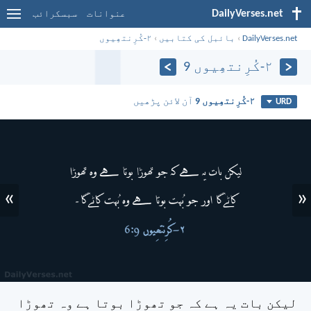
DailyVerses.net
عنوانات
سبسکرائب
DailyVerses.net
›
بائبل کی کتابیں
›
۲-کُرِنتھِیوں
۲-کُرِنتھِیوں 9
۲-کُرِنتھِیوں 9
آن لائن پڑھیں
URD
»
«
لیکن بات یہ ہے کہ جو تھوڑا بوتا ہے وہ تھوڑا