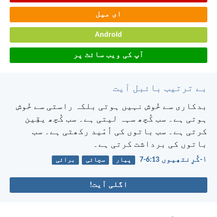
ای میل
Android
آپ کی ویب سائٹ پر
بے ترتیب بائبل آیت
بدکاری سے خُوش نہیں ہوتی بلکہ راستی سے خُوش
ہوتی ہے۔ سب کُچھ سہہ لیتی ہے۔ سب کُچھ یقِین
کرتی ہے۔ سب باتوں کی اُمّید رکھتی ہے۔ سب
باتوں کی برداشت کرتی ہے۔
۱-کُرِنتھِیوں 13:‏6-‏7
پیار
سچائی
برائی
اگلی آیت!