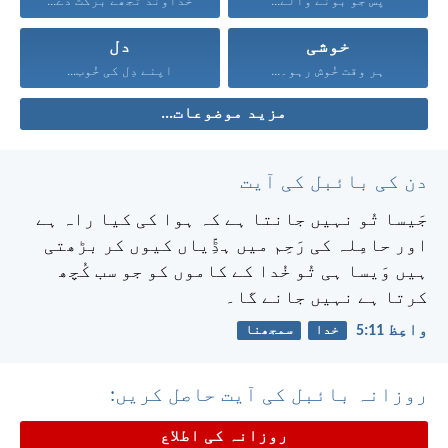
پس جو بونے والے...
خُداوند تُجھے برکت دے...
خوشی
دل
ہر وقت خُوش رہو۔...
اپنے دِل کی خُوب...
مزید موضوعات...
دن کی بائبل کی آیت
جَیسا تُو نہیں جانتا ہے کہ ہوا کی کیا راہ ہے
اور حامِلہ کی رَحِم میں ہڈِّیاں کیوں کر بڑھتی
ہیں وَیسا ہی تُو خُدا کے کاموں کو جو سب کُچھ
کرتا ہے نہیں جانے گا۔
واعِظ 11:‏5
خدا
سمجھنا
روزانہ بائبل کی آیت حاصل کریں:
روزانہ کی اطلاع