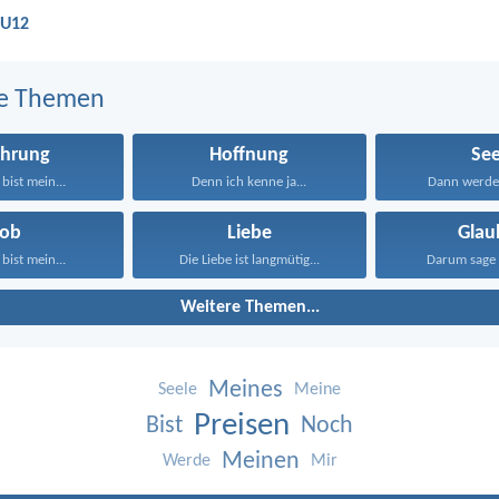
LU12
e Themen
ehrung
Hoffnung
See
bist mein...
Denn ich kenne ja...
Dann werdet 
Lob
Liebe
Glau
bist mein...
Die Liebe ist langmütig...
Darum sage 
Weitere Themen...
Meines
Seele
Meine
Preisen
Bist
Noch
Meinen
Werde
Mir