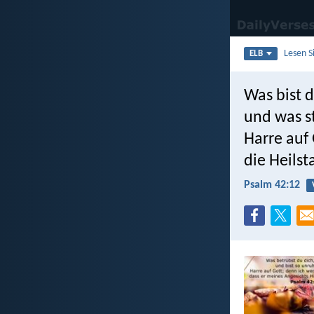
Lesen S
ELB
Was bist d
und was s
Harre auf 
die Heils
Psalm 42:12