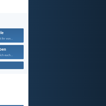
le
ihr von...
ben
ich euch...