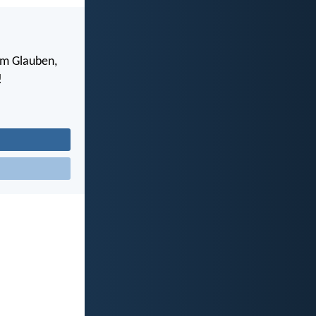
 im Glauben,
!