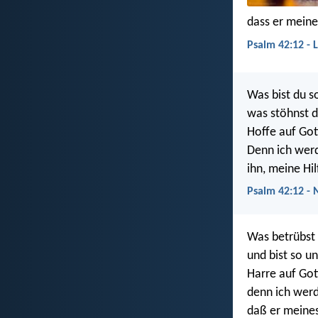
dass er meine
Psalm 42:12 - 
Was bist du s
was stöhnst d
Hoffe auf Got
Denn ich werd
ihn, meine Hi
Psalm 42:12 -
Was betrübst 
und bist so un
Harre auf Got
denn ich wer
daß er meines