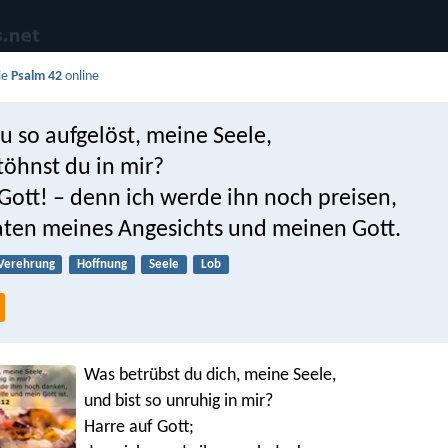
ie
Psalm 42
online
u so aufgelöst, meine Seele,
töhnst du in mir?
Gott! – denn ich werde ihn noch preisen,
taten meines Angesichts und meinen Gott.
Verehrung
Hoffnung
Seele
Lob
Was betrübst du dich, meine Seele,
und bist so unruhig in mir?
Harre auf Gott;