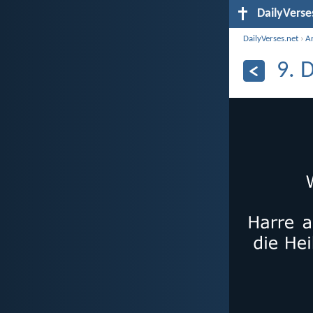
DailyVerse
DailyVerses.net
›
A
9. 