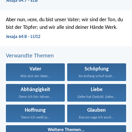
Jesaja 64:7 - ELB
Aber nun,
, du bist unser Vater; wir sind der Ton, du
HERR
bist der Töpfer; und wir alle sind deiner Hände Werk.
Jesaja 64:8 - LU12
Verwandte Themen
Vater
Schöpfung
Wie sich ein Vater...
Im Anfang schuf Gott...
Abhängigkeit
Liebe
Denn ich bin Jahwe...
Liebe hat Geduld. Liebe...
Hoffnung
Glauben
'Denn ich weiß ja...
Darum sage ich euch...
Weitere Themen...