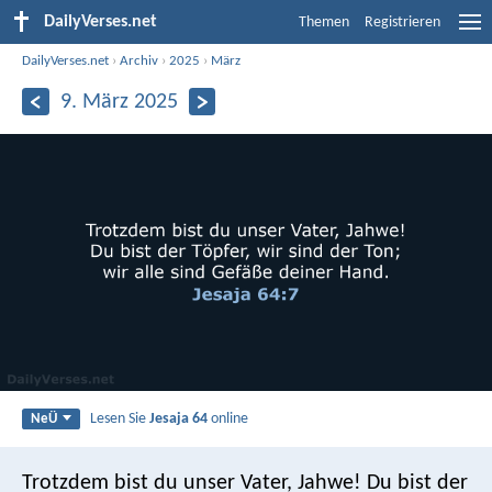
DailyVerses.net
Themen
Registrieren
DailyVerses.net
›
Archiv
›
2025
›
März
9. März 2025
Lesen Sie
Jesaja 64
online
NeÜ
Trotzdem bist du unser Vater, Jahwe!
Du bist der