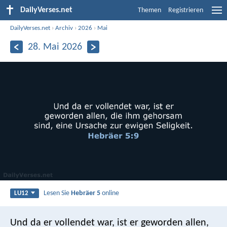
DailyVerses.net
Themen
Registrieren
DailyVerses.net
›
Archiv
›
2026
›
Mai
28. Mai 2026
Lesen Sie
Hebräer 5
online
LU12
Und da er vollendet war, ist er geworden allen,