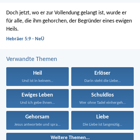
Doch jetzt, wo er zur Vollendung gelangt ist, wurde er
für alle, die ihm gehorchen, der Begründer eines ewigen
Heils.
Hebräer 5:9 - NeÜ
Verwandte Themen
Heil
Erlöser
Und ist in keinem...
Darin steht die Liebe...
Ewiges Leben
Schuldlos
Und ich gebe ihnen...
Wer ohne Tadel einhergeht...
Gehorsam
Liebe
Jesus antwortete und sprach...
Die Liebe ist langmütig...
Weitere Themen...