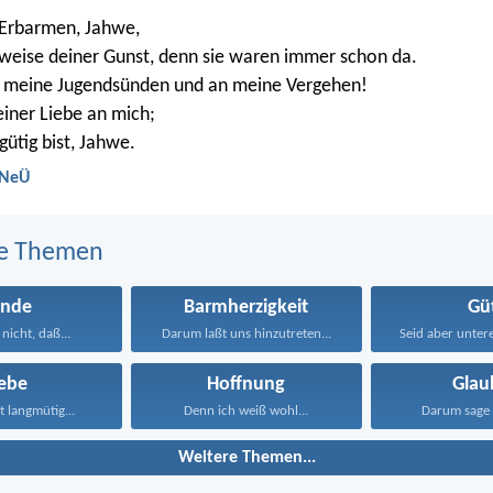
 Erbarmen, Jahwe,
weise deiner Gunst, denn sie waren immer schon da.
n meine Jugendsünden und an meine Vergehen!
einer Liebe an mich;
 gütig bist, Jahwe.
 NeÜ
e Themen
ünde
Barmherzigkeit
Gü
 nicht, daß...
Darum laßt uns hinzutreten...
iebe
Hoffnung
Glau
st langmütig...
Denn ich weiß wohl...
Darum sage 
Weitere Themen...