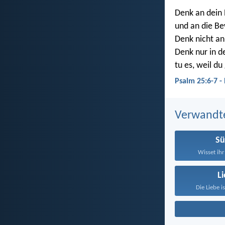
Denk an dein
und an die Be
Denk nicht a
Denk nur in d
tu es, weil du
Psalm 25:6-7 -
Verwandt
S
Wisset ihr
L
Die Liebe i