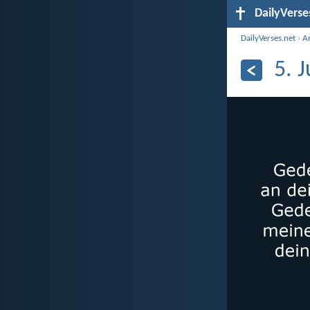
DailyVerse
DailyVerses.net
›
A
5. 