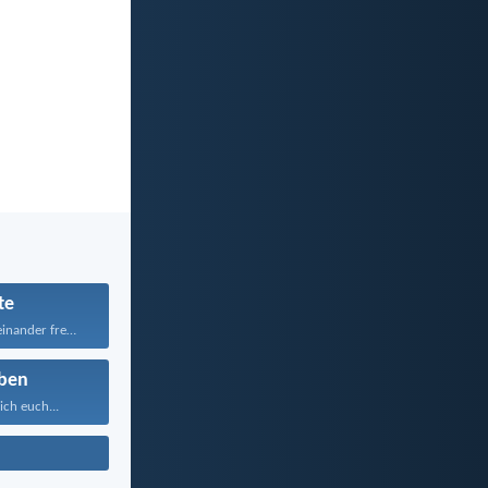
te
Seid aber untereinander freundlich...
ben
ich euch...