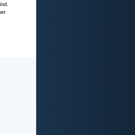
ind.
ner