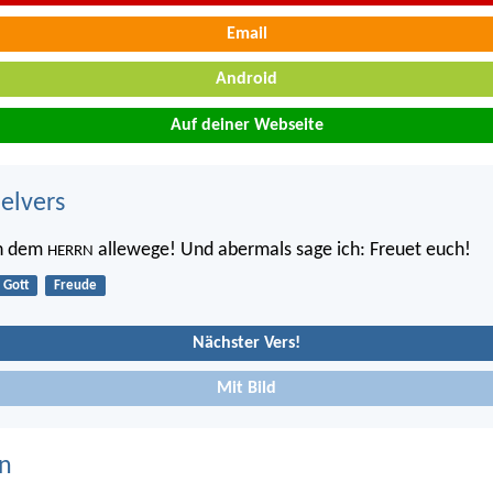
Email
Android
Auf deiner Webseite
belvers
in dem
allewege! Und abermals sage ich: Freuet euch!
HERRN
Gott
Freude
Nächster Vers!
Mit Bild
n