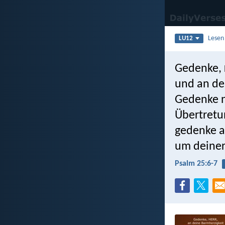
Lesen
LU12
Gedenke,
und an dei
Gedenke n
Übertretu
gedenke a
um deiner
Psalm 25:6-7