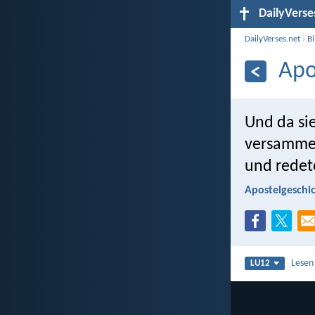
DailyVerse
DailyVerses.net
›
B
Apo
Und da sie
versammelt
und redet
Apostelgeschic
Lesen
LU12