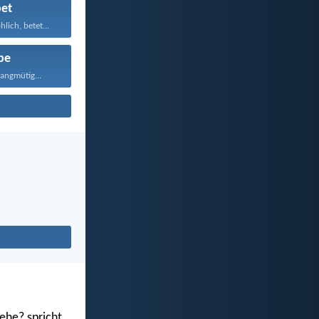
et
hlich, betet...
be
langmütig...
ehe? spricht