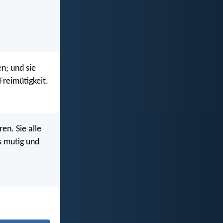
n; und sie
Freimütigkeit.
en. Sie alle
s mutig und