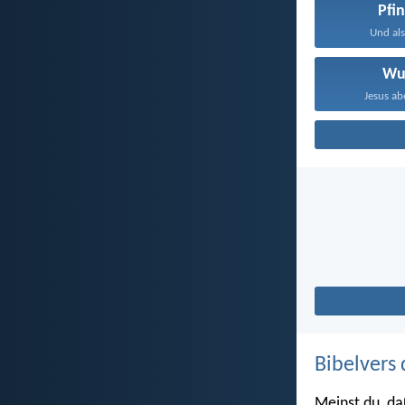
Pfi
Und als
Wu
Jesus abe
Bibelvers 
Meinst du, da