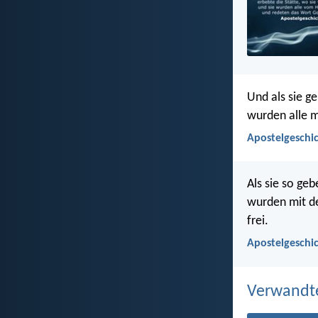
Und als sie g
wurden alle m
Apostelgeschic
Als sie so ge
wurden mit de
frei.
Apostelgeschic
Verwandt