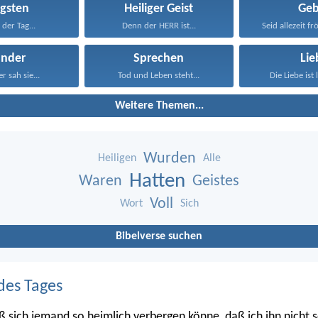
ngsten
Heiliger Geist
Geb
 der Tag...
Denn der HERR ist...
Seid allezeit frö
nder
Sprechen
Lie
r sah sie...
Tod und Leben steht...
Die Liebe ist 
Weitere Themen...
Wurden
Heiligen
Alle
Hatten
Waren
Geistes
Voll
Wort
Sich
Bibelverse suchen
des Tages
ß sich jemand so heimlich verbergen könne, daß ich ihn nicht s