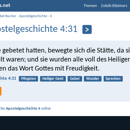
s.net
Themen
Zufalls Bibelvers
ibel Bücher
›
Apostelgeschichte
›
4
stelgeschichte 4:31
 gebetet hatten, bewegte sich die Stätte, da s
 waren; und sie wurden alle voll des Heilige
en das Wort Gottes mit Freudigkeit.
hte 4:31
Pfingsten
Heiliger Geist
Gebet
Wunder
Sprechen
 Sie
Apostelgeschichte 4
online