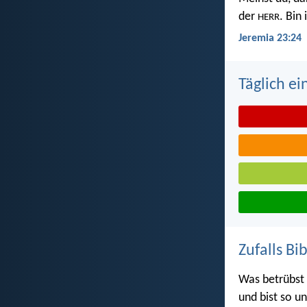
der
. Bin
HERR
Jeremia 23:24
Täglich ei
Zufalls Bi
Was betrübst 
und bist so un