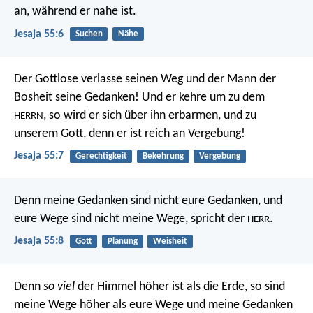
an, während er nahe ist.
Jesaja 55:6
Suchen
Nähe
Der Gottlose verlasse seinen Weg
und der Mann der
Bosheit seine Gedanken!
Und er kehre um zu dem
, so wird er sich über ihn erbarmen,
und zu
HERRN
unserem Gott, denn er ist reich an Vergebung!
Jesaja 55:7
Gerechtigkeit
Bekehrung
Vergebung
Denn meine Gedanken sind nicht eure Gedanken,
und
eure Wege sind nicht meine Wege, spricht der
.
HERR
Jesaja 55:8
Gott
Planung
Weisheit
Denn
so viel
der Himmel höher ist als die Erde,
so sind
meine Wege höher als eure Wege
und meine Gedanken