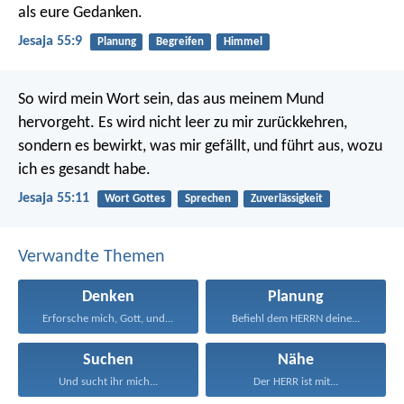
als eure Gedanken.
Jesaja 55:9
Planung
Begreifen
Himmel
So wird mein Wort sein, das aus meinem Mund
hervorgeht.
Es wird nicht leer zu mir zurückkehren,
sondern es bewirkt, was mir gefällt,
und führt aus, wozu
ich es gesandt habe.
Jesaja 55:11
Wort Gottes
Sprechen
Zuverlässigkeit
Verwandte Themen
Denken
Planung
Erforsche mich, Gott, und...
Befiehl dem HERRN deine...
Suchen
Nähe
Und sucht ihr mich...
Der HERR ist mit...