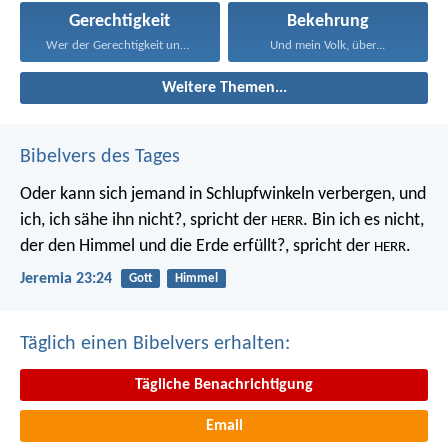
Gerechtigkeit
Bekehrung
Wer der Gerechtigkeit und...
Und mein Volk, über...
Weitere Themen...
Bibelvers des Tages
Oder kann sich jemand in Schlupfwinkeln verbergen, und
ich, ich sähe ihn nicht?, spricht der
. Bin ich es nicht,
HERR
der den Himmel und die Erde erfüllt?, spricht der
.
HERR
Jeremia 23:24
Gott
Himmel
Täglich einen Bibelvers erhalten:
Tägliche Benachrichtigung
Email