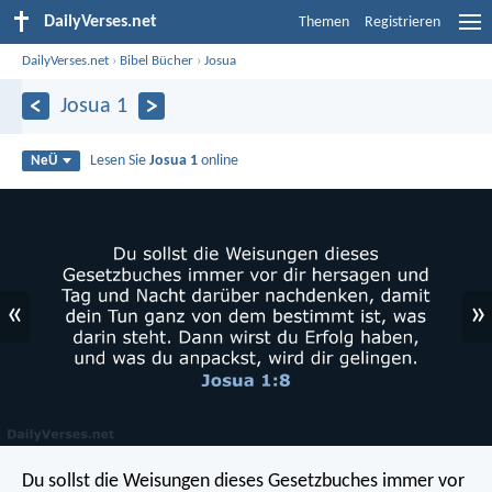
DailyVerses.net
Themen
Registrieren
DailyVerses.net
›
Bibel Bücher
›
Josua
Josua 1
Lesen Sie
Josua 1
online
NeÜ
«
»
Du sollst die Weisungen dieses Gesetzbuches immer vor