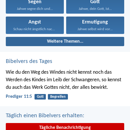
Segen
Gott
Jahwe segne dich und...
Jahwe, dein Gott, ist...
Angst
Ermutigung
Schau nicht ängstlich nach...
Jahwe selbst wird vor...
Weitere Themen...
Bibelvers des Tages
Wie du den Weg des Windes nicht kennst noch das
Werden des Kindes im Leib der Schwangeren, so kennst
du auch das Werk Gottes nicht, der alles bewirkt.
Prediger 11:5
Gott
Begreifen
Täglich einen Bibelvers erhalten:
Tägliche Benachrichtigung