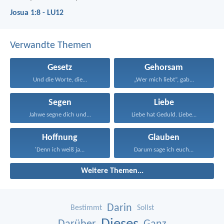
Josua 1:8 - LU12
Verwandte Themen
Gesetz
Gehorsam
Und die Worte, die...
„Wer mich liebt“, gab...
Segen
Liebe
Jahwe segne dich und...
Liebe hat Geduld. Liebe...
Hoffnung
Glauben
'Denn ich weiß ja...
Darum sage ich euch...
Weitere Themen...
Darin
Bestimmt
Sollst