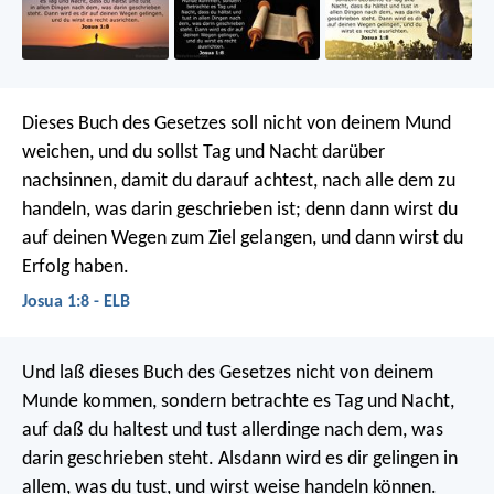
Dieses Buch des Gesetzes soll nicht von deinem Mund
weichen, und du sollst Tag und Nacht darüber
nachsinnen, damit du darauf achtest, nach alle dem zu
handeln, was darin geschrieben ist; denn dann wirst du
auf deinen Wegen zum Ziel gelangen, und dann wirst du
Erfolg haben.
Josua 1:8 - ELB
Und laß dieses Buch des Gesetzes nicht von deinem
Munde kommen, sondern betrachte es Tag und Nacht,
auf daß du haltest und tust allerdinge nach dem, was
darin geschrieben steht. Alsdann wird es dir gelingen in
allem, was du tust, und wirst weise handeln können.