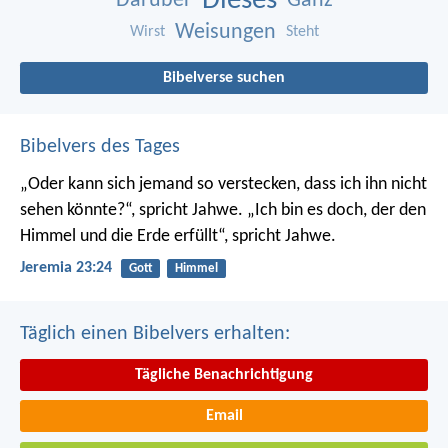
Dieses
Darüber
Ganz
Weisungen
Wirst
Steht
Bibelverse suchen
Bibelvers des Tages
„Oder kann sich jemand so verstecken, dass ich ihn nicht
sehen könnte?“, spricht Jahwe. „Ich bin es doch, der den
Himmel und die Erde erfüllt“, spricht Jahwe.
Jeremia 23:24
Gott
Himmel
Täglich einen Bibelvers erhalten:
Tägliche Benachrichtigung
Email