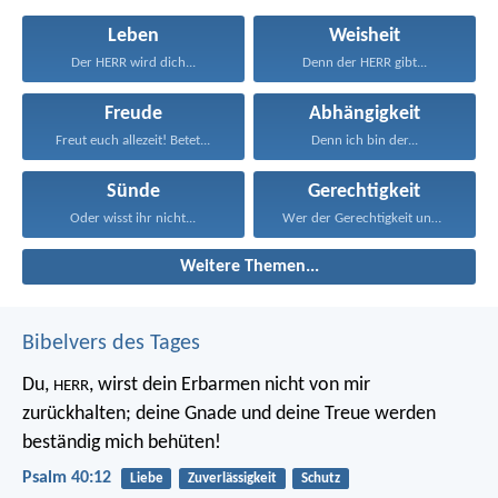
Leben
Weisheit
Der HERR wird dich...
Denn der HERR gibt...
Freude
Abhängigkeit
Freut euch allezeit! Betet...
Denn ich bin der...
Sünde
Gerechtigkeit
Oder wisst ihr nicht...
Wer der Gerechtigkeit und...
Weitere Themen...
Bibelvers des Tages
Du,
, wirst dein Erbarmen nicht von mir
HERR
zurückhalten;
deine Gnade und deine Treue werden
beständig mich behüten!
Psalm 40:12
Liebe
Zuverlässigkeit
Schutz