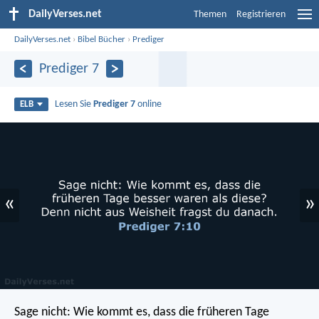
DailyVerses.net
Themen
Registrieren
DailyVerses.net
›
Bibel Bücher
›
Prediger
Prediger 7
Lesen Sie
Prediger 7
online
ELB
«
»
Sage nicht: Wie kommt es, dass die früheren Tage