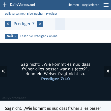
DailyVerses.net
Themen
Registrieren
DailyVerses.net
›
Bibel Bücher
›
Prediger
Prediger 7
Lesen Sie
Prediger 7
online
NeÜ
«
»
Sag nicht: „Wie kommt es nur, dass früher alles besser