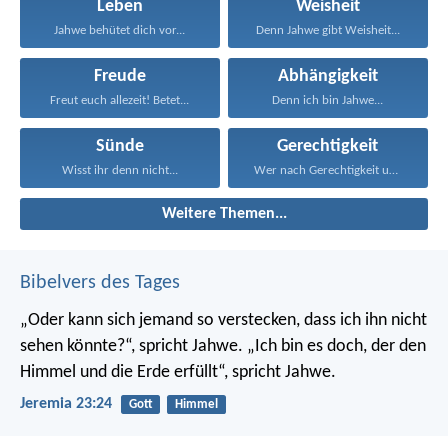
Leben
Weisheit
Jahwe behütet dich vor...
Denn Jahwe gibt Weisheit...
Freude
Abhängigkeit
Freut euch allezeit! Betet...
Denn ich bin Jahwe...
Sünde
Gerechtigkeit
Wisst ihr denn nicht...
Wer nach Gerechtigkeit und...
Weitere Themen...
Bibelvers des Tages
„Oder kann sich jemand so verstecken, dass ich ihn nicht
sehen könnte?“, spricht Jahwe. „Ich bin es doch, der den
Himmel und die Erde erfüllt“, spricht Jahwe.
Jeremia 23:24
Gott
Himmel