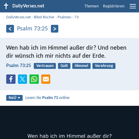
DailyVerses.net
Themen
Registrieren
DailyVerses.net
›
Bibel Bücher
›
Psalmen
›
73
Psalm 73:25
Wen hab ich im Himmel außer dir?
Und neben
dir wünsch ich mir nichts auf der Erde.
Psalm 73:25
Vertrauen
Gott
Himmel
Verehrung
Lesen Sie
Psalm 73
online
NeÜ