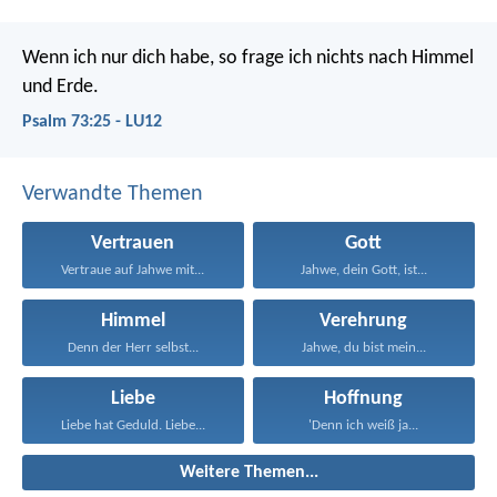
Wenn ich nur dich habe,
so frage ich nichts nach Himmel
und Erde.
Psalm 73:25 - LU12
Verwandte Themen
Vertrauen
Gott
Vertraue auf Jahwe mit...
Jahwe, dein Gott, ist...
Himmel
Verehrung
Denn der Herr selbst...
Jahwe, du bist mein...
Liebe
Hoffnung
Liebe hat Geduld. Liebe...
'Denn ich weiß ja...
Weitere Themen...