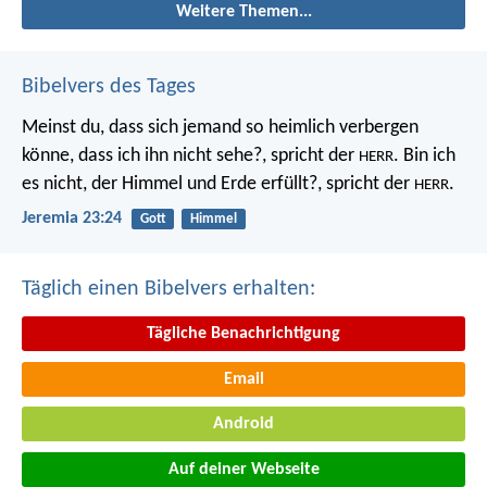
Weitere Themen...
Bibelvers des Tages
Meinst du, dass sich jemand so heimlich verbergen
könne, dass ich ihn nicht sehe?, spricht der
. Bin ich
HERR
es nicht, der Himmel und Erde erfüllt?, spricht der
.
HERR
Jeremia 23:24
Gott
Himmel
Täglich einen Bibelvers erhalten:
Tägliche Benachrichtigung
Email
Android
Auf deiner Webseite