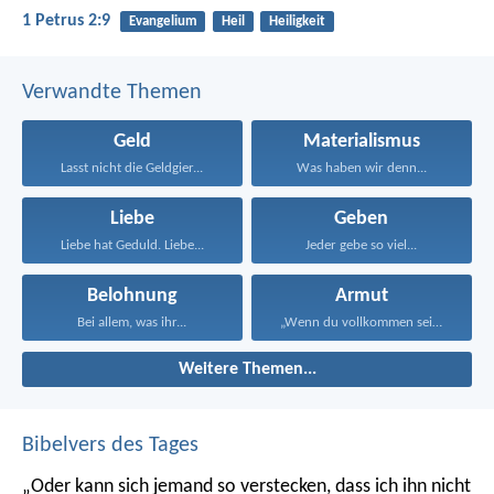
1 Petrus 2:9
Evangelium
Heil
Heiligkeit
Verwandte Themen
Geld
Materialismus
Lasst nicht die Geldgier...
Was haben wir denn...
Liebe
Geben
Liebe hat Geduld. Liebe...
Jeder gebe so viel...
Belohnung
Armut
Bei allem, was ihr...
„Wenn du vollkommen sein...
Weitere Themen...
Bibelvers des Tages
„Oder kann sich jemand so verstecken, dass ich ihn nicht