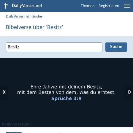
DailyVerses.net
Themen
Registrieren
DailyVerses.net
›
Suche
Bibelverse über 'Besitz'
«
»