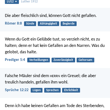
LU12
Luther 1912
Die aber fleischlich sind, können Gott nicht gefallen.
Römer 8:8
Sünde
Abhängigkeit
Begierde
Wenn du Gott ein Gelübde tust, so verzieh nicht, es zu
halten; denn er hat kein Gefallen an den Narren. Was du
gelobst, das halte.
Prediger 5:4
Verheißungen
Zuverlässigkeit
Gehorsam
Falsche Mäuler sind dem
ein Greuel;
die aber
HERRN
treulich handeln, gefallen ihm wohl.
Sprüche 12:22
Lügen
Sprechen
Ehrlichkeit
Denn ich habe keinen Gefallen am Tode des Sterbenden,