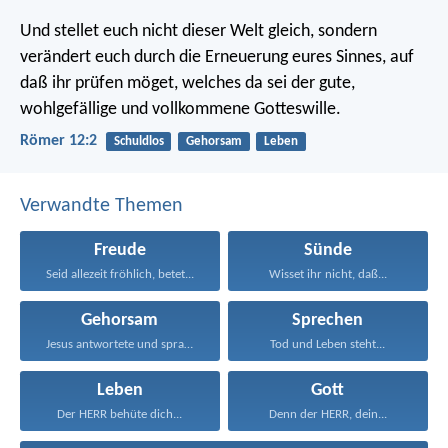
Und stellet euch nicht dieser Welt gleich, sondern
verändert euch durch die Erneuerung eures Sinnes, auf
daß ihr prüfen möget, welches da sei der gute,
wohlgefällige und vollkommene Gotteswille.
Römer 12:2
Schuldlos
Gehorsam
Leben
Verwandte Themen
Freude
Sünde
Seid allezeit fröhlich, betet...
Wisset ihr nicht, daß...
Gehorsam
Sprechen
Jesus antwortete und sprach...
Tod und Leben steht...
Leben
Gott
Der HERR behüte dich...
Denn der HERR, dein...