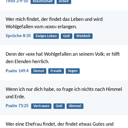
Titus 2:9-10
Knechtschaft
Arbeit
Wer mich findet, der findet das Leben
und wird
Wohlgefallen vom
erlangen.
HERRN
Sprüche 8:35
Ewiges Leben
Gott
Weisheit
Denn der
hat Wohlgefallen an seinem Volk;
er hilft
HERR
den Elenden herrlich.
Psalm 149:4
Demut
Freude
Segen
Wenn ich nur dich habe,
so frage ich nichts nach Himmel
und Erde.
Psalm 73:25
Vertrauen
Gott
Himmel
Wer eine Ehefrau findet, der findet etwas Gutes
und