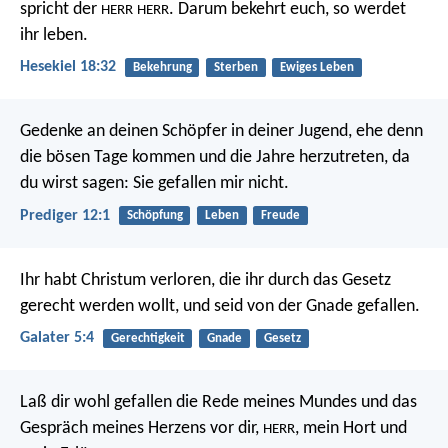
spricht der
. Darum bekehrt euch, so werdet
HERR
HERR
ihr leben.
Hesekiel 18:32
Bekehrung
Sterben
Ewiges Leben
Gedenke an deinen Schöpfer in deiner Jugend, ehe denn
die bösen Tage kommen und die Jahre herzutreten, da
du wirst sagen: Sie gefallen mir nicht.
Prediger 12:1
Schöpfung
Leben
Freude
Ihr habt Christum verloren, die ihr durch das Gesetz
gerecht werden wollt, und seid von der Gnade gefallen.
Galater 5:4
Gerechtigkeit
Gnade
Gesetz
Laß dir wohl gefallen die Rede meines Mundes
und das
Gespräch meines Herzens vor dir,
, mein Hort und
HERR