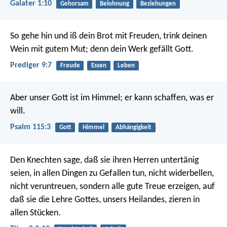
Galater 1:10
Gehorsam
Belohnung
Beziehungen
So gehe hin und iß dein Brot mit Freuden, trink deinen
Wein mit gutem Mut; denn dein Werk gefällt Gott.
Prediger 9:7
Freude
Essen
Leben
Aber unser Gott ist im Himmel;
er kann schaffen, was er
will.
Psalm 115:3
Gott
Himmel
Abhängigkeit
Den Knechten sage, daß sie ihren Herren untertänig
seien, in allen Dingen zu Gefallen tun, nicht widerbellen,
nicht veruntreuen, sondern alle gute Treue erzeigen, auf
daß sie die Lehre Gottes, unsers Heilandes, zieren in
allen Stücken.