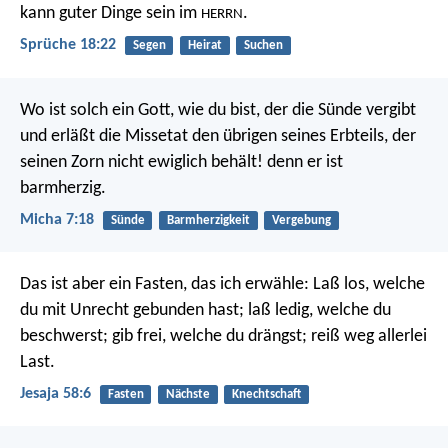
kann guter Dinge sein im
.
HERRN
Sprüche 18:22
Segen
Heirat
Suchen
Wo ist solch ein Gott, wie du bist,
der die Sünde vergibt
und erläßt die Missetat
den übrigen seines Erbteils,
der
seinen Zorn nicht ewiglich behält!
denn er ist
barmherzig.
Micha 7:18
Sünde
Barmherzigkeit
Vergebung
Das ist aber ein Fasten, das ich erwähle:
Laß los, welche
du mit Unrecht gebunden hast;
laß ledig, welche du
beschwerst;
gib frei, welche du drängst;
reiß weg allerlei
Last.
Jesaja 58:6
Fasten
Nächste
Knechtschaft