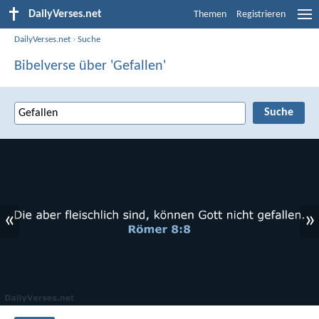
DailyVerses.net
Themen
Registrieren
DailyVerses.net
›
Suche
Bibelverse über 'Gefallen'
«
»