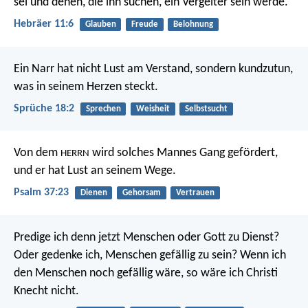
sei und denen, die ihn suchen, ein Vergelter sein werde.
Hebräer 11:6
Glauben
Freude
Belohnung
Ein Narr hat nicht Lust am Verstand,
sondern kundzutun,
was in seinem Herzen steckt.
Sprüche 18:2
Sprechen
Weisheit
Selbstsucht
Von dem
wird solches Mannes Gang gefördert,
HERRN
und er hat Lust an seinem Wege.
Psalm 37:23
Dienen
Gehorsam
Vertrauen
Predige ich denn jetzt Menschen oder Gott zu Dienst?
Oder gedenke ich, Menschen gefällig zu sein? Wenn ich
den Menschen noch gefällig wäre, so wäre ich Christi
Knecht nicht.