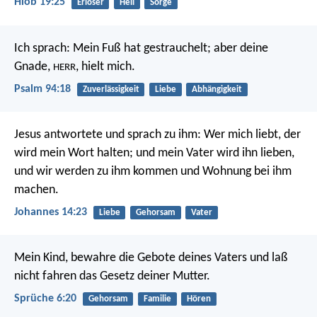
Hiob 19:25
Erlöser
Heil
Sorge
Ich sprach: Mein Fuß hat gestrauchelt;
aber deine
Gnade,
, hielt mich.
HERR
Psalm 94:18
Zuverlässigkeit
Liebe
Abhängigkeit
Jesus antwortete und sprach zu ihm: Wer mich liebt, der
wird mein Wort halten; und mein Vater wird ihn lieben,
und wir werden zu ihm kommen und Wohnung bei ihm
machen.
Johannes 14:23
Liebe
Gehorsam
Vater
Mein Kind, bewahre die Gebote deines Vaters
und laß
nicht fahren das Gesetz deiner Mutter.
Sprüche 6:20
Gehorsam
Familie
Hören