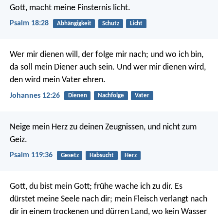
Gott, macht meine Finsternis licht.
Psalm 18:28
Abhängigkeit
Schutz
Licht
Wer mir dienen will, der folge mir nach; und wo ich bin,
da soll mein Diener auch sein. Und wer mir dienen wird,
den wird mein Vater ehren.
Johannes 12:26
Dienen
Nachfolge
Vater
Neige mein Herz zu deinen Zeugnissen,
und nicht zum
Geiz.
Psalm 119:36
Gesetz
Habsucht
Herz
Gott, du bist mein Gott; frühe wache ich zu dir.
Es
dürstet meine Seele nach dir;
mein Fleisch verlangt nach
dir
in einem trockenen und dürren Land, wo kein Wasser