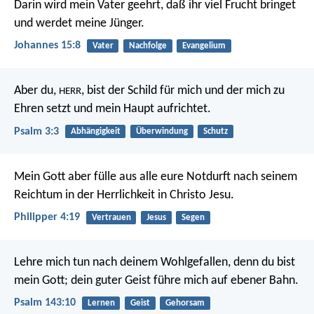
Darin wird mein Vater geehrt, daß ihr viel Frucht bringet
und werdet meine Jünger.
Johannes 15:8
Vater
Nachfolge
Evangelium
Aber du,
, bist der Schild für mich
und der mich zu
HERR
Ehren setzt und mein Haupt aufrichtet.
Psalm 3:3
Abhängigkeit
Überwindung
Schutz
Mein Gott aber fülle aus alle eure Notdurft nach seinem
Reichtum in der Herrlichkeit in Christo Jesu.
Philipper 4:19
Vertrauen
Jesus
Segen
Lehre mich tun nach deinem Wohlgefallen,
denn du bist
mein Gott;
dein guter Geist führe mich auf ebener Bahn.
Psalm 143:10
Lernen
Geist
Gehorsam