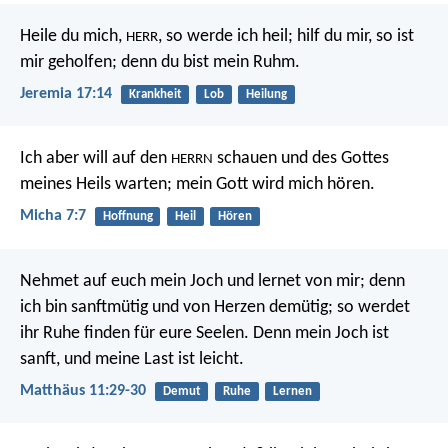
Heile du mich,
, so werde ich heil;
hilf du mir, so ist
HERR
mir geholfen;
denn du bist mein Ruhm.
Jeremia 17:14
Krankheit
Lob
Heilung
Ich aber will auf den
schauen
und des Gottes
HERRN
meines Heils warten;
mein Gott wird mich hören.
Micha 7:7
Hoffnung
Heil
Hören
Nehmet auf euch mein Joch und lernet von mir; denn
ich bin sanftmütig und von Herzen demütig; so werdet
ihr Ruhe finden für eure Seelen. Denn mein Joch ist
sanft, und meine Last ist leicht.
Matthäus 11:29-30
Demut
Ruhe
Lernen