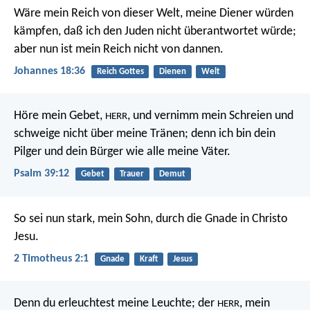
Wäre mein Reich von dieser Welt, meine Diener würden
kämpfen, daß ich den Juden nicht überantwortet würde;
aber nun ist mein Reich nicht von dannen.
Johannes 18:36
Reich Gottes
Dienen
Welt
Höre mein Gebet,
,
und vernimm mein Schreien
und
HERR
schweige nicht über meine Tränen;
denn ich bin dein
Pilger
und dein Bürger wie alle meine Väter.
Psalm 39:12
Gebet
Trauer
Demut
So sei nun stark, mein Sohn, durch die Gnade in Christo
Jesu.
2 Timotheus 2:1
Gnade
Kraft
Jesus
Denn du erleuchtest meine Leuchte;
der
, mein
HERR