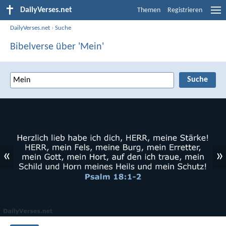
DailyVerses.net
Themen
Registrieren
DailyVerses.net
›
Suche
Bibelverse über 'Mein'
«
»