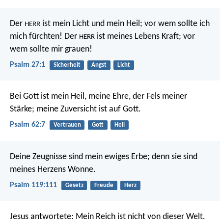
Der
ist mein Licht und mein Heil;
vor wem sollte ich
HERR
mich fürchten!
Der
ist meines Lebens Kraft;
vor
HERR
wem sollte mir grauen!
Psalm 27:1
Sicherheit
Angst
Licht
Bei Gott ist mein Heil, meine Ehre,
der Fels meiner
Stärke; meine Zuversicht ist auf Gott.
Psalm 62:7
Vertrauen
Gott
Heil
Deine Zeugnisse sind mein ewiges Erbe;
denn sie sind
meines Herzens Wonne.
Psalm 119:111
Gesetz
Freude
Herz
Jesus antwortete: Mein Reich ist nicht von dieser Welt.