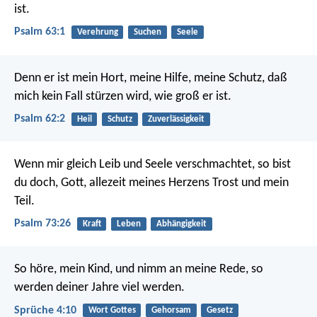
ist.
Psalm 63:1
Verehrung
Suchen
Seele
Denn er ist mein Hort, meine Hilfe, meine Schutz,
daß
mich kein Fall stürzen wird, wie groß er ist.
Psalm 62:2
Heil
Schutz
Zuverlässigkeit
Wenn mir gleich Leib und Seele verschmachtet,
so bist
du doch, Gott,
allezeit meines Herzens Trost und mein
Teil.
Psalm 73:26
Kraft
Leben
Abhängigkeit
So höre, mein Kind, und nimm an meine Rede,
so
werden deiner Jahre viel werden.
Sprüche 4:10
Wort Gottes
Gehorsam
Gesetz