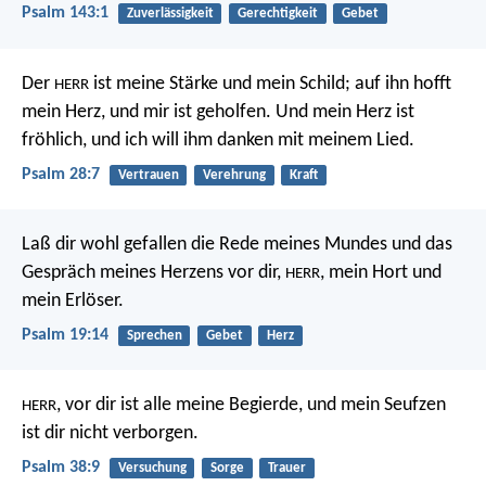
Psalm 143:1
Zuverlässigkeit
Gerechtigkeit
Gebet
Der
ist meine Stärke und mein Schild;
auf ihn hofft
HERR
mein Herz, und mir ist geholfen.
Und mein Herz ist
fröhlich,
und ich will ihm danken mit meinem Lied.
Psalm 28:7
Vertrauen
Verehrung
Kraft
Laß dir wohl gefallen die Rede meines Mundes
und das
Gespräch meines Herzens vor dir,
, mein Hort und
HERR
mein Erlöser.
Psalm 19:14
Sprechen
Gebet
Herz
, vor dir ist alle meine Begierde,
und mein Seufzen
HERR
ist dir nicht verborgen.
Psalm 38:9
Versuchung
Sorge
Trauer