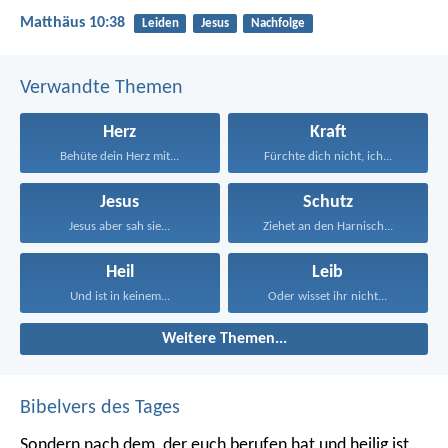
Matthäus 10:38
Leiden
Jesus
Nachfolge
Verwandte Themen
Herz
Kraft
Behüte dein Herz mit...
Fürchte dich nicht, ich...
Jesus
Schutz
Jesus aber sah sie...
Ziehet an den Harnisch...
Heil
Leib
Und ist in keinem...
Oder wisset ihr nicht...
Weitere Themen...
Bibelvers des Tages
Sondern nach dem, der euch berufen hat und heilig ist,