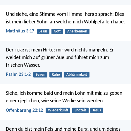
Und siehe, eine Stimme vom Himmel herab sprach: Dies
ist mein lieber Sohn, an welchem ich Wohlgefallen habe.
Matthäus 3:17
Jesus
Gott
Anerkennen
Der
ist mein Hirte;
mir wird nichts mangeln.
Er
HERR
weidet mich auf grüner Aue
und führet mich zum
frischen Wasser.
Psalm 23:1-2
Segen
Ruhe
Abhängigkeit
Siehe, ich komme bald und mein Lohn mit mir, zu geben
einem jeglichen, wie seine Werke sein werden.
Offenbarung 22:12
Wiederkunft
Endzeit
Jesus
Denn du bist mein Fels und meine Burg,
und um deines