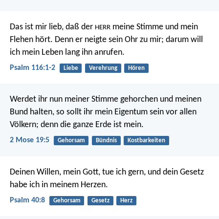
Das ist mir lieb,
daß der
meine Stimme und mein
HERR
Flehen hört.
Denn er neigte sein Ohr zu mir;
darum will
ich mein Leben lang ihn anrufen.
Psalm 116:1-2
Liebe
Verehrung
Hören
Werdet ihr nun meiner Stimme gehorchen und meinen
Bund halten, so sollt ihr mein Eigentum sein vor allen
Völkern; denn die ganze Erde ist mein.
2 Mose 19:5
Gehorsam
Bündnis
Kostbarkeiten
Deinen Willen, mein Gott, tue ich gern,
und dein Gesetz
habe ich in meinem Herzen.
Psalm 40:8
Gehorsam
Gesetz
Herz