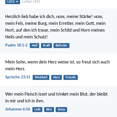
LU12
Luther 1912
Herzlich lieb habe ich dich,
, meine Stärke!
,
HERR
HERR
mein Fels, meine Burg, mein Erretter,
mein Gott, mein
Hort, auf den ich traue,
mein Schild und Horn meines
Heils und mein Schutz!
Psalm 18:1-2
Heil
Kraft
Befreier
Mein Sohn, wenn dein Herz weise ist,
so freut sich auch
mein Herz.
Sprüche 23:15
Weisheit
Herz
Freude
Wer mein Fleisch isset und trinket mein Blut, der bleibt
in mir und ich in ihm.
Johannes 6:56
Leib
Blut
Jesus