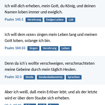
Ich will dich erheben, mein Gott, du König,
und deinen
Namen loben immer und ewiglich.
Psalm 145:1
Verehrung
Ewiges Leben
Lob
Ich will dem
singen mein Leben lang
und meinen
HERRN
Gott loben, solange ich bin.
Psalm 104:33
Singen
Verehrung
Leben
Denn da ich's wollte verschweigen,
verschmachteten
meine Gebeine
durch mein täglich Heulen.
Psalm 32:3
Sünde
Sündenbekenntnis
Sprechen
Aber ich weiß, daß mein Erlöser lebt;
und als der letzte
wird er über dem Staube sich erheben.