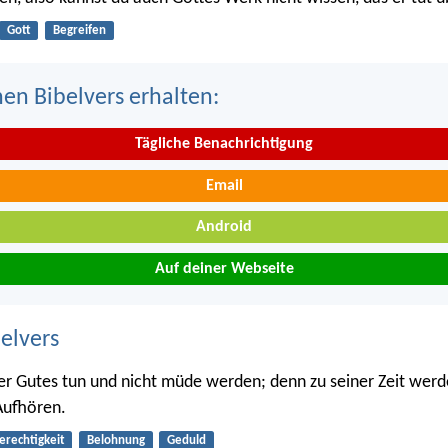
Gott
Begreifen
nen Bibelvers erhalten:
Tägliche Benachrichtigung
Email
Android
Auf deiner Webseite
belvers
er Gutes tun und nicht müde werden; denn zu seiner Zeit werd
Aufhören.
erechtigkeit
Belohnung
Geduld