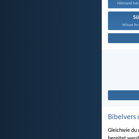
Niemand hat g
S
Wisset ihr
Bibelvers 
Gleichwie du 
bereitet werd