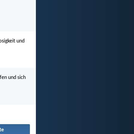
osigkeit und
ufen und sich
te