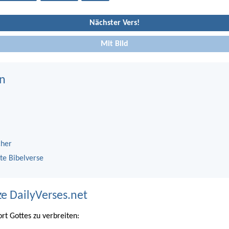
Nächster Vers!
Mit Bild
n
cher
te Bibelverse
ze DailyVerses.net
ort Gottes zu verbreiten: