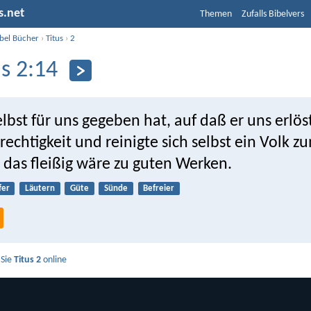
s.net
Themen
Zufalls Bibelvers
ibel Bücher
›
Titus
›
2
us 2:14
elbst für uns gegeben hat, auf daß er uns erlö
rechtigkeit und reinigte sich selbst ein Volk z
 das fleißig wäre zu guten Werken.
fer
Läutern
Güte
Sünde
Befreier
 Sie
Titus 2
online