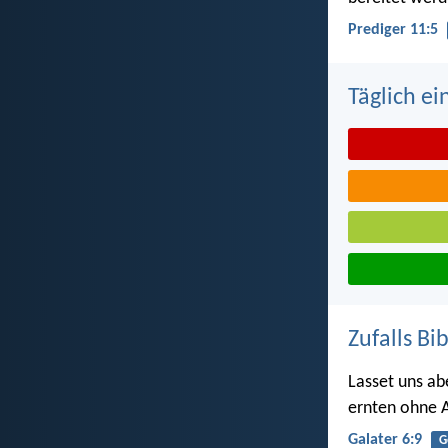
Prediger 11:5
Täglich ei
Zufalls Bi
Lasset uns ab
ernten ohne 
Galater 6:9
G