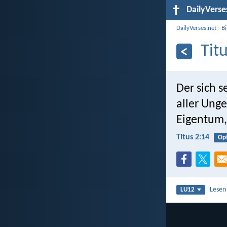
DailyVerse
DailyVerses.net
›
B
Tit
Der sich s
aller Unge
Eigentum,
Titus 2:14
Op
Lesen
LU12