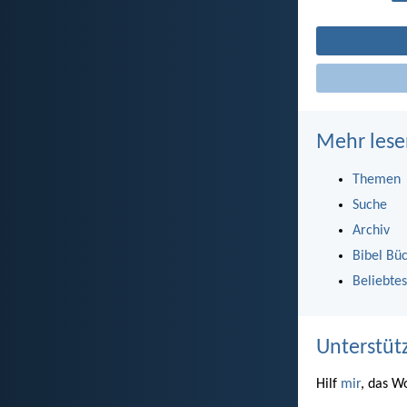
Mehr lese
Themen
Suche
Archiv
Bibel Bü
Beliebtes
Unterstüt
Hilf
mir
, das W