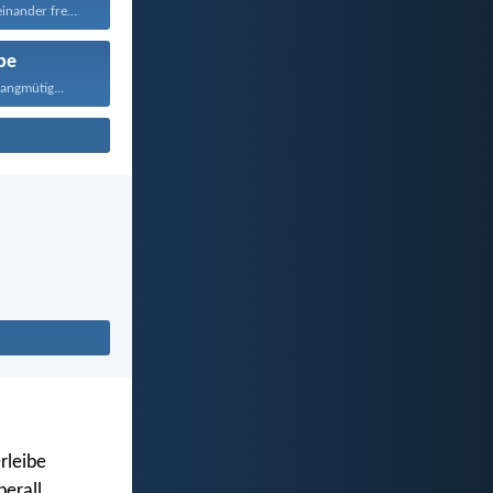
Seid aber untereinander freundlich...
be
langmütig...
rleibe
erall.