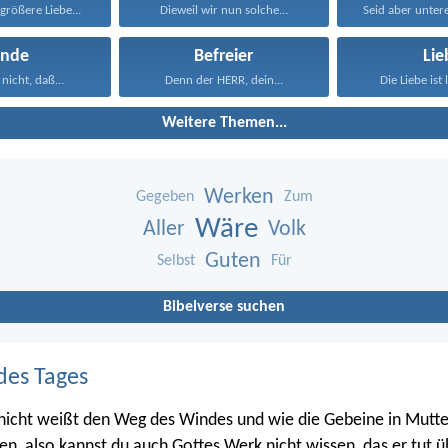
rößere Liebe...
Dieweil wir nun solche...
ünde
Befreier
Lie
 nicht, daß...
Denn der HERR, dein...
Die Liebe ist 
Weitere Themen...
Werken
Gegeben
Zum
Wäre
Aller
Volk
Guten
Selbst
Für
Bibelverse suchen
des Tages
nicht weißt den Weg des Windes und wie die Gebeine in Mutte
en, also kannst du auch Gottes Werk nicht wissen, das er tut üb