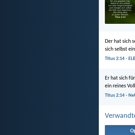
Der hat sich s
sich selbst ei
Titus 2:14 - EL
Er hat sich fü
ein reines Vo
Titus 2:14 - N
Verwandt
O