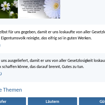
elbst für uns gegeben, damit er uns loskaufte von aller Gesetzl
n Eigentumsvolk reinigte,
das
eifrig
sei
in guten Werken.
B
r uns ausgeliefert, damit er uns von aller Gesetzlosigkeit loska
lk schaffen könne, das darauf brennt, Gutes zu tun.
eÜ
e Themen
pfer
Läutern
Gü