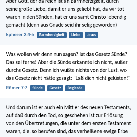
Aber Gott, der da reich ist an Barmherzigkeit, durch
seine große Liebe, damit er uns geliebt hat, da wir tot
waren in den Sünden, hat er uns samt Christo lebendig
gemacht (denn aus Gnade seid ihr selig geworden)
Epheser 2:4-5
Barmherzigkeit
Liebe
Jesus
Was wollen wir denn nun sagen? Ist das Gesetz Sünde?
Das sei ferne! Aber die Sünde erkannte ich nicht, außer
durchs Gesetz. Denn ich wußte nichts von der Lust, wo
das Gesetz nicht hätte gesagt: "Laß dich nicht gelüsten!"
Römer 7:7
Sünde
Gesetz
Begierde
Und darum ist er auch ein Mittler des neuen Testaments,
auf daß durch den Tod, so geschehen ist zur Erlösung
von den Übertretungen, die unter dem ersten Testament
waren, die, so berufen sind, das verheißene ewige Erbe