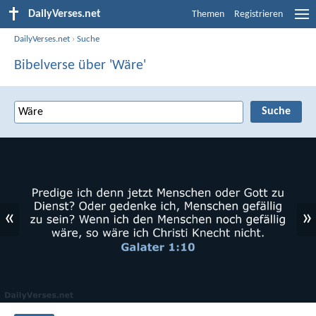
DailyVerses.net
Themen
Registrieren
DailyVerses.net
›
Suche
Bibelverse über 'Wäre'
«
»