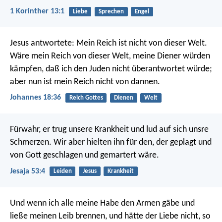
1 Korinther 13:1
Liebe
Sprechen
Engel
Jesus antwortete: Mein Reich ist nicht von dieser Welt.
Wäre mein Reich von dieser Welt, meine Diener würden
kämpfen, daß ich den Juden nicht überantwortet würde;
aber nun ist mein Reich nicht von dannen.
Johannes 18:36
Reich Gottes
Dienen
Welt
Fürwahr, er trug unsere Krankheit
und lud auf sich unsre
Schmerzen.
Wir aber hielten ihn für den, der geplagt
und
von Gott geschlagen und gemartert wäre.
Jesaja 53:4
Leiden
Jesus
Krankheit
Und wenn ich alle meine Habe den Armen gäbe und
ließe meinen Leib brennen, und hätte der Liebe nicht, so