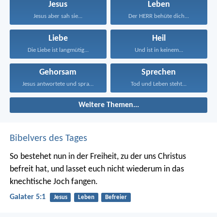
Jesus
Leben
Jesus aber sah sie...
Der HERR behüte dich...
Liebe
Heil
Die Liebe ist langmütig...
Und ist in keinem...
Gehorsam
Sprechen
Jesus antwortete und sprach...
Tod und Leben steht...
Weitere Themen...
Bibelvers des Tages
So bestehet nun in der Freiheit, zu der uns Christus
befreit hat, und lasset euch nicht wiederum in das
knechtische Joch fangen.
Galater 5:1
Jesus
Leben
Befreier