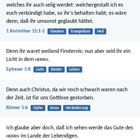
welches ihr auch selig werdet: welchergestalt ich es
euch verkündigt habe, so ihr's behalten habt; es wäre
denn, daß ihr umsonst geglaubt hättet.
1 Korinther 15:1-2
Glauben
Evangelium
Heil
Denn ihr waret weiland Finsternis; nun aber seid ihr ein
Licht in dem
.
HERRN
Epheser 5:8
Licht
Kinder
Leben
Denn auch Christus, da wir noch schwach waren nach
der Zeit, ist für uns Gottlose gestorben.
Römer 5:6
Opfer
Jesus
Veränderung
Ich glaube aber doch, daß ich sehen werde
das Gute des
im Lande der Lebendigen.
HERRN