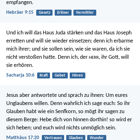
empfangen.
Hebräer 9:15
Gesetz
Erlöser
Vermittler
Und ich will das Haus Juda stärken
und das Haus Joseph
erretten
und will sie wieder einsetzen;
denn ich erbarme
mich ihrer;
und sie sollen sein, wie sie waren,
da ich sie
nicht verstoßen hatte.
Denn ich, der
, ihr Gott,
will
HERR
sie erhören.
Sacharja 10:6
Kraft
Gebet
Hören
Jesus aber antwortete und sprach zu ihnen: Um eures
Unglaubens willen. Denn wahrlich ich sage euch: So ihr
Glauben habt wie ein Senfkorn, so mögt ihr sagen zu
diesem Berge: Hebe dich von hinnen dorthin! so wird er
sich heben; und euch wird nichts unmöglich sein.
Matthäus 17:20
Vertrauen
Glauben
Wunder