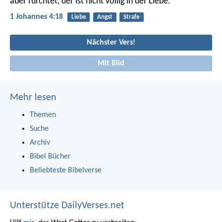
aber fürchtet, der ist nicht völlig in der Liebe.
1 Johannes 4:18
Liebe
Angst
Strafe
Nächster Vers!
Mit Bild
Mehr lesen
Themen
Suche
Archiv
Bibel Bücher
Beliebteste Bibelverse
Unterstütze DailyVerses.net