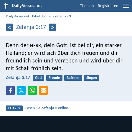
DailyVerses.net
Themen
Registrieren
DailyVerses.net
›
Bibel Bücher
›
Zefanja
›
3
Zefanja 3:17
Denn der
, dein Gott, ist bei dir, ein starker
HERR
Heiland;
er wird sich über dich freuen und dir
freundlich sein
und vergeben und wird über dir
mit Schall fröhlich sein.
Zefanja 3:17
Gott
Freude
Befreier
Singen
Lesen Sie
Zefanja 3
online
LU12