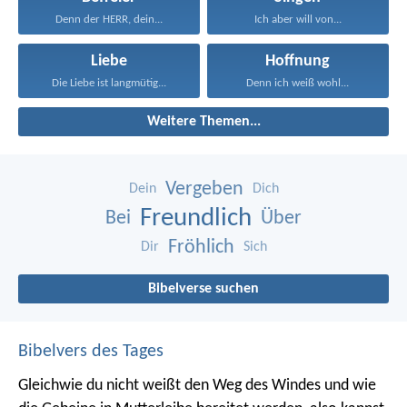
Denn der HERR, dein...
Ich aber will von...
Liebe
Hoffnung
Die Liebe ist langmütig...
Denn ich weiß wohl...
Weitere Themen...
Vergeben
Dein
Dich
Freundlich
Bei
Über
Fröhlich
Dir
Sich
Bibelverse suchen
Bibelvers des Tages
Gleichwie du nicht weißt den Weg des Windes und wie