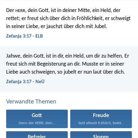
Der
, dein Gott, ist in deiner Mitte,
ein Held, der
HERR
rettet;
er freut sich über dich in Fröhlichkeit,
er schweigt
in seiner Liebe,
er jauchzt über dich mit Jubel.
Zefanja 3:17 - ELB
Jahwe, dein Gott, ist in dir,
ein Held, um dir zu helfen.
Er
freut sich mit Begeisterung an dir.
Musste er in seiner
Liebe auch schweigen,
so jubelt er nun laut über dich.
Zefanja 3:17 - NeÜ
Verwandte Themen
Gott
Freude
Denn der HERR, dein...
Seid allezeit fröhlich, betet...
Befreier
Singen