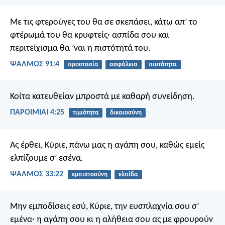
Με τις φτερούγες του θα σε σκεπάσει,
κάτω απ’ το
φτέρωμά του θα κρυφτείς·
ασπίδα σου και
περιτείχισμα
θα ’ναι η πιστότητά του.
ΨΑΛΜΌΣ 91:4
προστασία
ασφάλεια
πιστότητα
Κοίτα κατευθείαν μπροστά με καθαρή συνείδηση.
ΠΑΡΟΙΜΙΑΙ 4:25
τιμιότητα
δικαιοσύνη
Ας έρθει, Κύριε, πάνω μας η αγάπη σου,
καθώς εμείς
ελπίζουμε σ’ εσένα.
ΨΑΛΜΌΣ 33:22
εμπιστοσύνη
ελπίδα
Μην εμποδίσεις εσύ, Κύριε, την ευσπλαχνία σου σ’
εμένα·
η αγάπη σου κι η αλήθεια σου
ας με φρουρούν