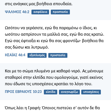
στις ανάγκες μας
βοήθεια σπουδαία.
ΨΑΛΜΌΣ 46:2
ασφάλεια
προστασία
Ωσότου να γεράσετε, εγώ θα παραμένω ο ίδιος, κι
ωσότου ασπρίσουν τα μαλλιά σας, εγώ θα σας κρατώ.
Εγώ σας έφτιαξα κι εγώ θα σας φροντίζω· βοήθεια θα
σας δώσω και λυτρωμό.
ΗΣΑΪΑΣ 46:4
εξοπλισμός
προστασία
Και με το σώμα πλυμένο με καθαρό νερό. Ας μένουμε
σταθεροί στην ελπίδα που ομολογούμε, γιατί εκείνος
που έδωσε τις υποσχέσεις κρατάει το λόγο του.
ΠΡΟΣ ΕΒΡΑΙΟΥΣ 10:23
ελπίδα
αναγνωρίζω
υποσχέσεις
Όπως λέει η Γραφή: Όποιος πιστεύει σ’ αυτόν δε θα