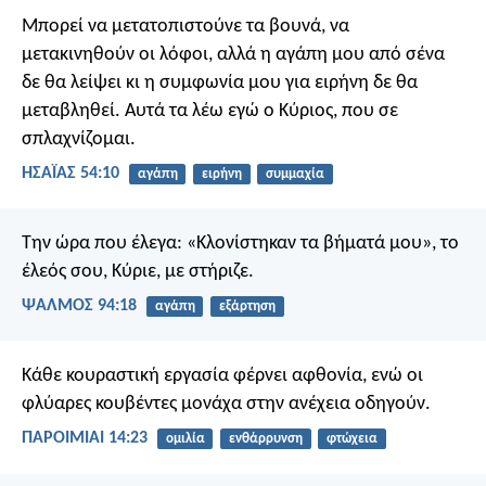
Μπορεί να μετατοπιστούνε τα βουνά, να
μετακινηθούν οι λόφοι, αλλά η αγάπη μου από σένα
δε θα λείψει κι η συμφωνία μου για ειρήνη δε θα
μεταβληθεί. Αυτά τα λέω εγώ ο Κύριος, που σε
σπλαχνίζομαι.
ΗΣΑΪΑΣ 54:10
αγάπη
ειρήνη
συμμαχία
Την ώρα που έλεγα:
«Κλονίστηκαν τα βήματά μου»,
το
έλεός σου, Κύριε, με στήριζε.
ΨΑΛΜΌΣ 94:18
αγάπη
εξάρτηση
Κάθε κουραστική εργασία φέρνει αφθονία,
ενώ οι
φλύαρες κουβέντες μονάχα στην ανέχεια οδηγούν.
ΠΑΡΟΙΜΙΑΙ 14:23
ομιλία
ενθάρρυνση
φτώχεια