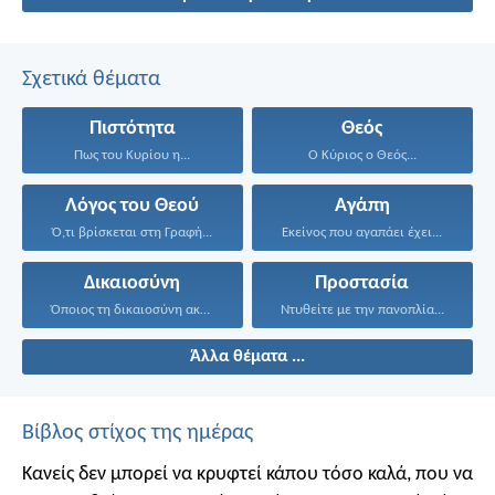
Σχετικά θέματα
Πιστότητα
Θεός
Πως του Κυρίου η...
Ο Κύριος ο Θεός...
Λόγος του Θεού
Αγάπη
Ό,τι βρίσκεται στη Γραφή...
Εκείνος που αγαπάει έχει...
Δικαιοσύνη
Προστασία
Όποιος τη δικαιοσύνη ακολουθεί...
Ντυθείτε με την πανοπλία...
Άλλα θέματα ...
Βίβλος στίχος της ημέρας
Κανείς δεν μπορεί να κρυφτεί κάπου τόσο καλά, που να