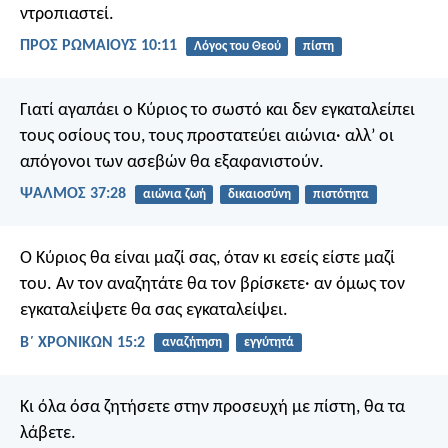
ντροπιαστεί.
ΠΡΟΣ ΡΩΜΑΙΟΥΣ 10:11
Λόγος του Θεού
πίστη
Γιατί αγαπάει ο Κύριος το σωστό
και δεν εγκαταλείπει
τους οσίους του,
τους προστατεύει αιώνια·
αλλ’ οι
απόγονοι των ασεβών θα εξαφανιστούν.
ΨΑΛΜΌΣ 37:28
αιώνια ζωή
δικαιοσύνη
πιστότητα
Ο Κύριος θα είναι μαζί σας, όταν κι εσείς είστε μαζί
του. Αν τον αναζητάτε θα τον βρίσκετε· αν όμως τον
εγκαταλείψετε θα σας εγκαταλείψει.
Β΄ ΧΡΟΝΙΚΩΝ 15:2
αναζήτηση
εγγύτητά
Κι όλα όσα ζητήσετε στην προσευχή με πίστη, θα τα
λάβετε.