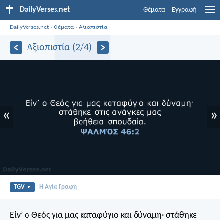
DailyVerses.net
Θέματα
Εγγραφή
DailyVerses.net
›
Θέματα
›
Αξιοπιστία
Αξιοπιστία (2/4)
«
»
TGV
Η Αγία Γραφή
Είν’ ο Θεός για μας καταφύγιο και δύναμη·
στάθηκε