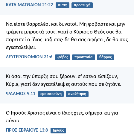
ΚΑΤΑ ΜΑΤΘΑΙΟΝ 21:22
πίστη
προσευχή
Να είστε θαρραλέοι και δυνατοί. Μη φοβάστε και μην
τρέμετε μπροστά τους, γιατί ο Κύριος ο Θεός σας θα
πορευτεί ο ίδιος μαζί σας· δε θα σας αφήσει, δε θα σας
εγκαταλείψει.
ΔΕΥΤΕΡΟΝΟΜΙΟΝ 31:6
φόβος
προστασία
θάρρος
Κι όσοι την ύπαρξή σου ξέρουν,
σ’ εσένα ελπίζουν,
Κύριε,
γιατί δεν εγκατέλειψες
αυτούς που σε ζητάνε.
ΨΑΛΜΌΣ 9:11
εμπιστοσύνη
αναζήτηση
Ο Ιησούς Χριστός είναι ο ίδιος χτες, σήμερα και για
πάντα.
ΠΡΟΣ ΕΒΡΑΙΟΥΣ 13:8
Ιησούς