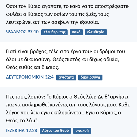
Όσοι τον Κύριο αγαπάτε,
το κακό να το αποστρέφεστε·
φυλάει ο Κύριος των οσίων του τις ζωές,
τους
λευτερώνει απ’ των ασεβών την εξουσία.
ΨΑΛΜΌΣ 97:10
ελευθερωτής
κακό
ελευθερία
Γιατί είναι βράχος, τέλεια τα έργα του·
οι δρόμοι του
όλοι με δικαιοσύνη.
Θεός πιστός και δίχως αδικία,
Θεός ευθύς και δίκαιος.
ΔΕΥΤΕΡΟΝΟΜΙΟΝ 32:4
αγιότητα
δικαιοσύνη
Πες τους, λοιπόν: “ο Κύριος ο Θεός λέει: Δε θ’ αργήσει
πια να εκπληρωθεί κανένας απ’ τους λόγους μου. Κάθε
λόγος που λέω εγώ εκπληρώνεται. Εγώ ο Κύριος, ο
Θεός, το λέω”.
ΙΕΖΕΚΙΗΛ 12:28
Λόγος του Θεού
υπακοή