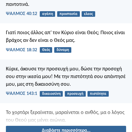
παντοτινά.
ΨΑΛΜΌΣ 40:12
αγάπη
προστασία
ελεος
Γιατί ποιος άλλος απ’ τον Κύριο είναι Θεός;
Ποιος είναι
βράχος αν δεν είναι ο Θεός μας.
ΨΑΛΜΌΣ 18:32
Θεός
δύναμη
Κύριε,
άκουσε την προσευχή μου,
δώσε την προσοχή
σου στην ικεσία μου!
Με την πιστότητά σου απάντησέ
μου,
μες στη δικαιοσύνη σου.
ΨΑΛΜΌΣ 143:1
δικαιοσύνη
προσευχή
πιστότητα
Το χορτάρι ξεραίνεται, μαραίνεται ο ανθός,
μα ο λόγος
του Θεού μας μένει αιώνια.
Διαβάστε περισσότερα...